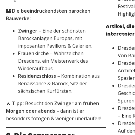
Festiva
🏰
Die beeindruckendsten barocken
Highlig
Bauwerke:
Artikel, di
Zwinger
– Eine der schönsten
interessie
Barockanlagen Europas, mit
imposanten Pavillons & Galerien.
Dresden
Frauenkirche
– Wahrzeichen
Von Ba
Dresdens, ein Meisterwerk des
Dresde
Wiederaufbaus.
Archite
Residenzschloss
– Kombination aus
Spazie
Renaissance & Barock, Sitz der
Dresde
sächsischen Kurfürsten.
Geschic
Spuren
🔥
Tipp:
Besucht den
Zwinger am frühen
Dresden
Morgen oder abends
– dann ist er
– Eine 
besonders fotogen & weniger überlaufen!
Dresden
Auf de