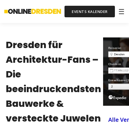
ONLINE
DRESDEN
☰
EVENTS KALENDER
Dresden für
Architektur-Fans –
Die
beeindruckendsten
Bauwerke &
versteckte Juwelen
Alle Ve