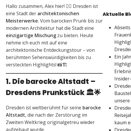
Hallo zusammen, Alex hier! 🙋‍♂️ Dresden ist
eine Stadt der
architektonischen
Aktuelle Bl
Meisterwerke
. Vom barocken Prunk bis zur
Abseits
modernen Architektur hat die Stadt eine
Frauenk
einzigartige Mischung
zu bieten. Heute
Highlig
nehme ich euch mit auf eine
Dresde
architektonische Entdeckungstour – von
Ein Jahr
berühmten Sehenswürdigkeiten bis zu
Highlig
versteckten Highlights! 📸🏗️
Erlebni
Insider
1. Die barocke Altstadt –
Dresden
Dresdens Prunkstück
🏛️🌟
Baustel
unsere 
Dresden ist weltberühmt für seine
barocke
Dresde
Altstadt
, die nach der Zerstörung im
Reiseja
Zweiten Weltkrieg originalgetreu wieder
kaum e
aufgebaut wurde.
Dresden