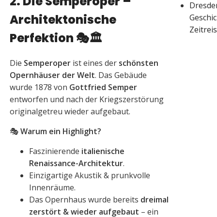
2. Die Semperoper –
Dresde
Architektonische
Geschic
Zeitrei
Perfektion
🎭🏛️
Die
Semperoper
ist eines der
schönsten
Opernhäuser der Welt
. Das Gebäude
wurde 1878 von
Gottfried Semper
entworfen und nach der Kriegszerstörung
originalgetreu wieder aufgebaut.
🎭
Warum ein Highlight?
Faszinierende
italienische
Renaissance-Architektur
.
Einzigartige Akustik & prunkvolle
Innenräume.
Das Opernhaus wurde bereits
dreimal
zerstört & wieder aufgebaut
– ein