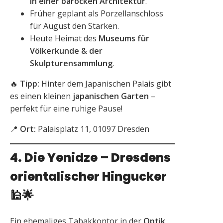
in einer barocken Architektur
.
Früher geplant als Porzellanschloss
für August den Starken.
Heute Heimat des
Museums für
Völkerkunde & der
Skulpturensammlung
.
🔥
Tipp:
Hinter dem Japanischen Palais gibt
es einen kleinen
japanischen Garten
–
perfekt für eine ruhige Pause!
📍
Ort:
Palaisplatz 11, 01097 Dresden
4. Die Yenidze – Dresdens
orientalischer Hingucker
🕌🌟
Ein ehemaliges Tabakkontor in der
Optik