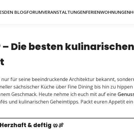
ESDEN BLOG
FORUM
VERANSTALTUNGEN
FERIENWOHNUNGEN
H
 – Die besten kulinarische
t
cht nur für seine beeindruckende Architektur bekannt, sonde
oneller sächsischer Küche über Fine Dining bis hin zu hippen
einem Geschmack. Heute nehme ich euch mit auf eine
Genuss
afés und kulinarischen Geheimtipps. Packt euren Appetit ein
 Herzhaft & deftig
🥨🍖