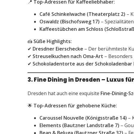
📍
Top-Adressen für Kaffeeliebhaber:
Café Schinkelwache (Theaterplatz 2)
– K
Oswaldz (Bischofsweg 17)
– Spezialitäte
Kaffeestübchen am Schloss (Schloßstraß
🍰
Süße Highlights:
✔
Dresdner Eierschecke
– Der berühmteste Kuc
✔
Streuselkuchen nach Oma-Art
– Besonders l
✔
Schokoladentorte aus der Schokoladenbar
3. Fine Dining in Dresden – Luxus 
Dresden hat auch eine exquisite
Fine-Dining-S
🌟
Top-Adressen für gehobene Küche:
Caroussel Nouvelle (Königsstraße 14)
– K
Elements (Bautzner Landstraße 7)
– Gour
Bean & Beluga (Bautzner Straße 32)
– Fe