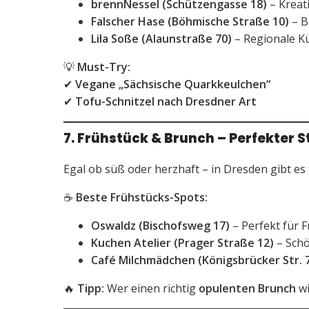
brennNessel (Schützengasse 18)
– Kreati
Falscher Hase (Böhmische Straße 10)
– B
Lila Soße (Alaunstraße 70)
– Regionale Kü
💡
Must-Try:
✔
Vegane „Sächsische Quarkkeulchen“
✔
Tofu-Schnitzel nach Dresdner Art
7. Frühstück & Brunch – Perfekter S
Egal ob süß oder herzhaft – in Dresden gibt es 
☕
Beste Frühstücks-Spots:
Oswaldz (Bischofsweg 17)
– Perfekt für F
Kuchen Atelier (Prager Straße 12)
– Schö
Café Milchmädchen (Königsbrücker Str. 
🔥
Tipp:
Wer einen richtig
opulenten Brunch
wi