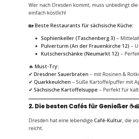
Wer nach Dresden kommt, muss unbedingt die
einfach köstlich!
🏡
Beste Restaurants für sächsische Küche:
Sophienkeller (Taschenberg 3)
– Mittela
Pulverturm (An der Frauenkirche 12)
– U
Kutscherschänke (Neumarkt 12)
– Perfek
🔥
Must-Try:
✔
Dresdner Sauerbraten
– mit Rosinen & Rotk
✔
Quarkkeulchen
– Süße Kartoffelpuffer mit A
✔
Sächsische Kartoffelsuppe
– Perfekt für kal
2. Die besten Cafés für Genießer
☕
Dresden hat eine lebendige
Café-Kultur
, die v
reicht.