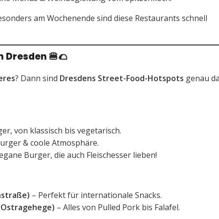
esonders am Wochenende sind diese Restaurants schnell
in Dresden
🍔🌮
eres
? Dann sind
Dresdens Street-Food-Hotspots
genau d
er, von klassisch bis vegetarisch.
Burger & coole Atmosphäre.
egane Burger, die auch Fleischesser lieben!
nstraße)
– Perfekt für internationale Snacks.
, Ostragehege)
– Alles von Pulled Pork bis Falafel.