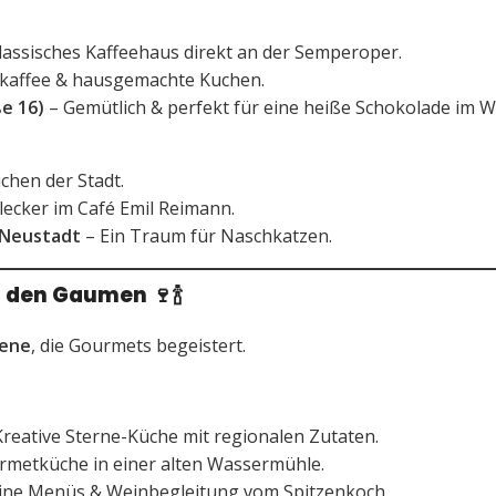
lassisches Kaffeehaus direkt an der Semperoper.
nkaffee & hausgemachte Kuchen.
e 16)
– Gemütlich & perfekt für eine heiße Schokolade im W
hen der Stadt.
ecker im Café Emil Reimann.
 Neustadt
– Ein Traum für Naschkatzen.
für den Gaumen
🍷🍾
zene
, die Gourmets begeistert.
reative Sterne-Küche mit regionalen Zutaten.
metküche in einer alten Wassermühle.
ine Menüs & Weinbegleitung vom Spitzenkoch.