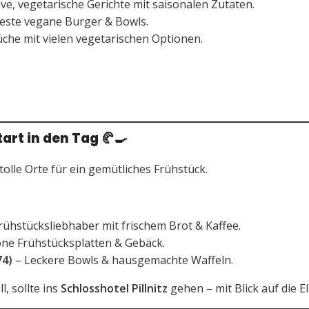
ve, vegetarische Gerichte mit saisonalen Zutaten.
este vegane Burger & Bowls.
che mit vielen vegetarischen Optionen.
tart in den Tag
🥐🍳
tolle Orte für ein gemütliches Frühstück.
rühstücksliebhaber mit frischem Brot & Kaffee.
ne Frühstücksplatten & Gebäck.
74)
– Leckere Bowls & hausgemachte Waffeln.
ll, sollte ins
Schlosshotel Pillnitz
gehen – mit Blick auf die El