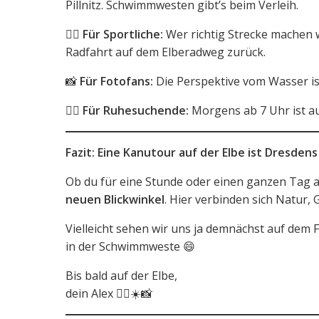
Pillnitz. Schwimmwesten gibt’s beim Verleih.
🏋️‍♂️
Für Sportliche:
Wer richtig Strecke machen wi
Radfahrt auf dem Elberadweg zurück.
📸
Für Fotofans:
Die Perspektive vom Wasser is
🧘‍♀️
Für Ruhesuchende:
Morgens ab 7 Uhr ist au
Fazit: Eine Kanutour auf der Elbe ist Dresd
Ob du für eine Stunde oder einen ganzen Tag 
neuen Blickwinkel
. Hier verbinden sich Natur,
Vielleicht sehen wir uns ja demnächst auf dem F
in der Schwimmweste 😄
Bis bald auf der Elbe,
dein Alex 🚣‍♂️☀️📸