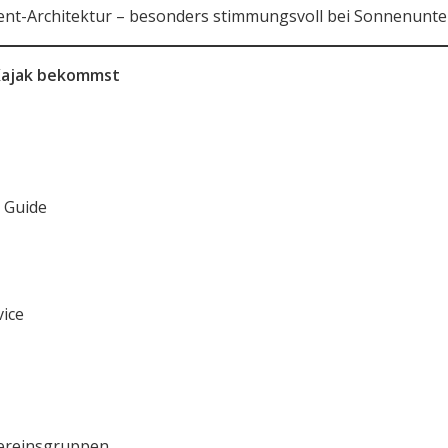
ient-Architektur – besonders stimmungsvoll bei Sonnenunt
 Kajak bekommst
 Guide
vice
Vereinsgruppen