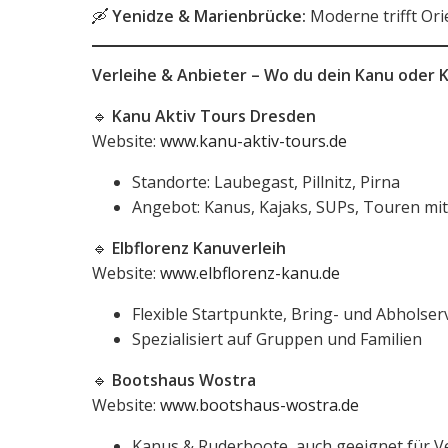
🛶
Yenidze & Marienbrücke:
Moderne trifft Or
Verleihe & Anbieter – Wo du dein Kanu oder
🔹
Kanu Aktiv Tours Dresden
Website:
www.kanu-aktiv-tours.de
Standorte: Laubegast, Pillnitz, Pirna
Angebot: Kanus, Kajaks, SUPs, Touren mit
🔹
Elbflorenz Kanuverleih
Website:
www.elbflorenz-kanu.de
Flexible Startpunkte, Bring- und Abholser
Spezialisiert auf Gruppen und Familien
🔹
Bootshaus Wostra
Website:
www.bootshaus-wostra.de
Kanus & Ruderboote, auch geeignet für 