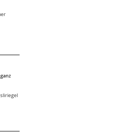
ner
 ganz
liriegel