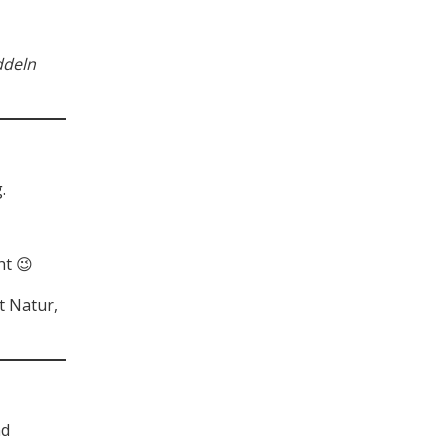
ddeln
.
ht 😉
t Natur,
nd