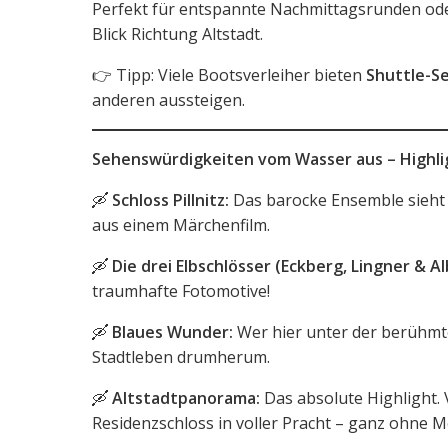
Perfekt für entspannte Nachmittagsrunden ode
Blick Richtung Altstadt.
👉 Tipp: Viele Bootsverleiher bieten
Shuttle-Se
anderen aussteigen.
Sehenswürdigkeiten vom Wasser aus – Highlig
🛶
Schloss Pillnitz:
Das barocke Ensemble sieht 
aus einem Märchenfilm.
🛶
Die drei Elbschlösser (Eckberg, Lingner & A
traumhafte Fotomotive!
🛶
Blaues Wunder:
Wer hier unter der berühmte
Stadtleben drumherum.
🛶
Altstadtpanorama:
Das absolute Highlight.
Residenzschloss in voller Pracht – ganz ohne