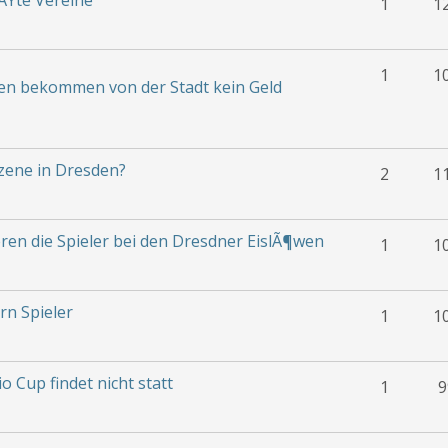
ÃŸte Vereine
1
1
1
1
en bekommen von der Stadt kein Geld
zene in Dresden?
2
1
eren die Spieler bei den Dresdner EislÃ¶wen
1
1
rn Spieler
1
1
o Cup findet nicht statt
1
9