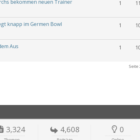
rchs bekommen neuen Trainer
1
1
iegt knapp im Germen Bowl
1
1
 dem Aus
1
1
Seite 
3,324
4,608
0
Themen
Beiträge
Online