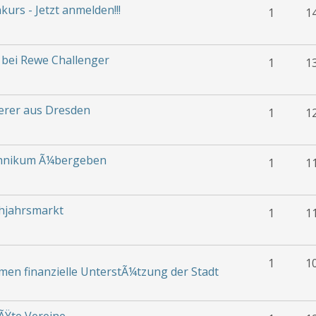
urs - Jetzt anmelden!!!
1
1
 bei Rewe Challenger
1
1
erer aus Dresden
1
1
chnikum Ã¼bergeben
1
1
hjahrsmarkt
1
1
1
1
en finanzielle UnterstÃ¼tzung der Stadt