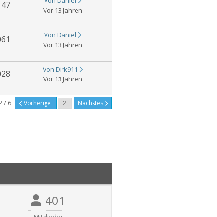
Von Daniel
147
Vor 13 Jahren
Von Daniel
061
Vor 13 Jahren
Von Dirk911
028
Vor 13 Jahren
2 / 6
Vorherige
Nächstes
401
Mitglieder