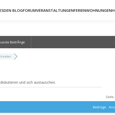
ESDEN BLOG
FORUM
VERANSTALTUNGEN
FERIENWOHNUNGEN
H
ueste BeitrÃ¤ge
 Dresden
 diskutieren und sich austauschen.
Seite 
Beiträge
Ans