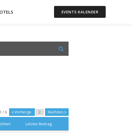
OTELS
EVENTS KALENDER
2 / 6
Vorherige
Nächstes
ichten
Letzter Beitrag