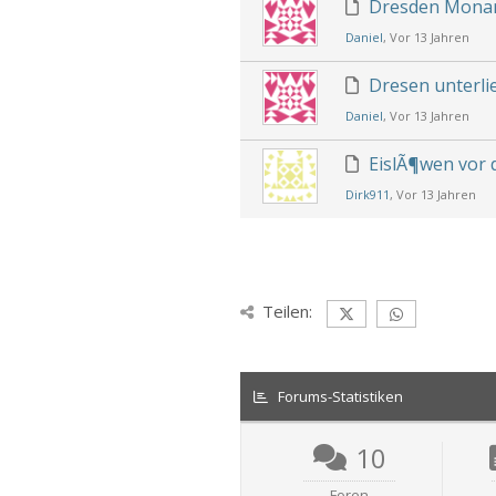
Dresden Mona
Daniel
, Vor 13 Jahren
Dresen unterl
Daniel
, Vor 13 Jahren
EislÃ¶wen vor
Dirk911
, Vor 13 Jahren
Teilen:
Forums-Statistiken
10
Foren