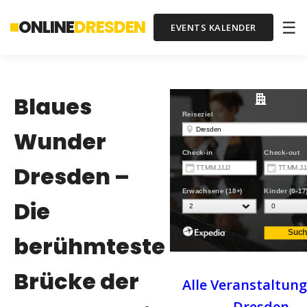
ONLINE
DRESDEN
☰
EVENTS KALENDER
Blaues
Wunder
Dresden –
Die
berühmteste
Brücke der
Alle Veranstaltung
Dresden