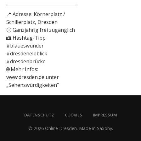
📍 Adresse: Körnerplatz /
Schillerplatz, Dresden
🕒 Ganzjährig frei zugänglich
📸 Hashtag-Tipp:
#blaueswunder
#dresdenelbblick
#dresdenbrücke
🌐 Mehr Infos:
www.dresden.de
unter
„Sehenswürdigkeiten“
DATENSCHUTZ
COOKIES
IMPRESSUM
© 2026 Online Dresden. Made in Saxony.