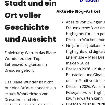
Stadt und ein
Aktuelle Blog-Artikel
Ort voller
Abseits von Zwinger 
Geschichte
Frauenkirche: 3 verste
Highlights für dein pe
und Aussicht
Dresden-Wochenend
Ein Jahr der Jubiläen, 
Highlights und digital
Einleitung: Warum das Blaue
Erlebnisse – Mein Dr
Wunder zu den Top-
Insider-Guide
Sehenswürdigkeiten in
Dresden 2026 – Kultur
Dresden gehört
Baustellen und Gigabit
unsere Stadt veränder
Das
Blaue Wunder
ist nicht
Dresden 2026: Warum 
nur eine Brücke, sondern ein
Reisejahr voller Highl
echtes
Wahrzeichen von
kaum erwarten kann
Dresden
– und eine
Dresden 2026: Kulturj