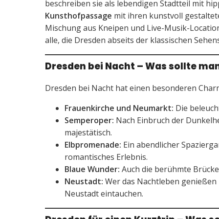
beschreiben sie als lebendigen Stadtteil mit h
Kunsthofpassage
mit ihren kunstvoll gestalte
Mischung aus Kneipen und Live-Musik-Locations
alle, die Dresden abseits der klassischen Seh
Dresden bei Nacht – Was sollte m
Dresden bei Nacht hat einen besonderen Charme
Frauenkirche und Neumarkt:
Die beleuch
Semperoper:
Nach Einbruch der Dunkelhei
majestätisch.
Elbpromenade:
Ein abendlicher Spaziergang
romantisches Erlebnis.
Blaue Wunder:
Auch die berühmte Brücke 
Neustadt:
Wer das Nachtleben genießen mö
Neustadt eintauchen.