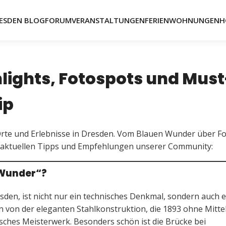
ESDEN BLOG
FORUM
VERANSTALTUNGEN
FERIENWOHNUNGEN
H
lights, Fotospots und Must
ip
 Orte und Erlebnisse in Dresden. Vom Blauen Wunder über F
die aktuellen Tipps und Empfehlungen unserer Community:
„Wunder“?
den, ist nicht nur ein technisches Denkmal, sondern auch e
n von der eleganten Stahlkonstruktion, die 1893 ohne Mittel
sches Meisterwerk. Besonders schön ist die Brücke bei