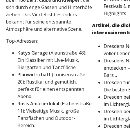
über 100 Bars, Clubs und Kneipen
, die
Festivals & 
sich durch enge Gassen und Hinterhöfe
Highlights
ziehen. Das Viertel ist besonders
bekannt für seine entspannte
Artikel, die di
Atmosphäre und alternative Szene.
interessieren 
Top-Adressen:
Dresdens Ne
Katys Garage
(Alaunstraße 48):
voller Leben
Ein Klassiker mit Live-Musik,
Dresdens N
Biergarten und Tanzfläche.
entdecken –
Planwirtschaft
(Louisenstraße
Bars…
20): Rustikal und gemütlich,
Dresden fü
perfekt für einen entspannten
Die besten 
Abend.
Dresden bei
Rosis Amüsierlokal
(Eschenstraße
im Lichterg
11): Vielseitige Musik, große
Dresden bei
Tanzflächen und Outdoor-
im Lichterg
Bereich.
Dresden bei