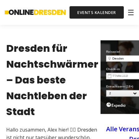
ONLINE
DRESDEN
☰
EVENTS KALENDER
Dresden für
Nachtschwärmer
– Das beste
Nachtleben der
Stadt
Alle Veran
Hallo zusammen, Alex hier! 🙋‍♂️
Dresden
ist nicht nur tagsüber wunderschön,
Dr