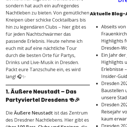
sondern hat auch ein aufregendes
Nachtleben zu bieten. Von gemütlichen
Aktuelle Blog-
Kneipen über schicke Cocktailbars bis
Abseits von
hin zu legendären Clubs – hier gibt es
Frauenkirche
für jeden Nachtschwärmer das
Highlights f
passende Erlebnis. Heute nehme ich
Dresden-W
euch mit auf eine nächtliche Tour
Ein Jahr der
durch die besten Orte für Partys,
Highlights u
Drinks und Live-Musik in Dresden.
Erlebnisse 
Packt eure Tanzschuhe ein, es wird
Insider-Gui
lang! 🎧✨
Dresden 202
Baustellen u
1. Äußere Neustadt – Das
unsere Stad
Partyviertel Dresdens
🍻🎉
Dresden 202
Reisejahr vo
Die
Äußere Neustadt
ist das Zentrum
kaum erwar
des Dresdner Nachtlebens. Hier gibt es
Dresden 202