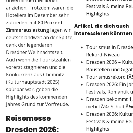
unvermindert Millionen
Festivals & meine Rei
anziehen. Trotzdem waren die
Highlights
Hoteliers im Dezember sehr
zufrieden: mit
80 Prozent
Artikel, die dich auch
Zimmerauslastung
lagen wir
interessieren könnten
deutschlandweit an der Spitze,
dank der legendären
Tourismus in Dresde
Dresdner Weihnachtszeit.
Rekord-Niveau
Auch wenn die Tourist­zahlen
Dresden 2026 – Kultu
vorerst stagnieren und die
Baustellen und Gigab
Konkurrenz aus Chemnitz
Tourismusrekord fÃ
(Kulturhauptstadt 2025)
Dresden 2026: Ein Jah
spürbar war, geben die
Festivals, Romantik 
Highlights des kommenden
Dresden bekommt 1,3
Jahres Grund zur Vorfreude.
mehr fÃ¼r SchulbÃ¼
Dresden 2026: Kultur
Reisemesse
Festivals & meine Rei
Dresden 2026:
Highlights