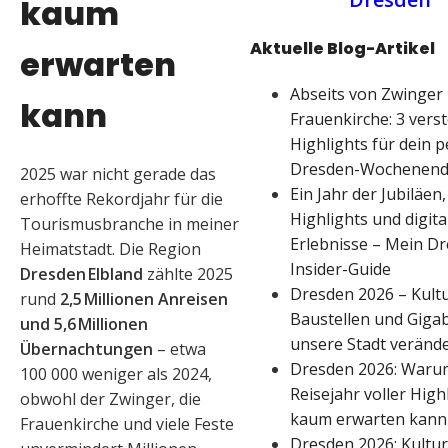
kaum
Aktuelle Blog-Artikel
erwarten
Abseits von Zwinger
kann
Frauenkirche: 3 vers
Highlights für dein p
Dresden-Wochenen
2025 war nicht gerade das
Ein Jahr der Jubiläen,
erhoffte Rekordjahr für die
Highlights und digita
Tourismusbranche in meiner
Erlebnisse – Mein D
Heimatstadt. Die Region
Insider-Guide
Dresden Elbland
zählte 2025
Dresden 2026 – Kultu
rund
2,5 Millionen Anreisen
Baustellen und Gigabi
und 5,6 Millionen
unsere Stadt veränd
Übernachtungen
– etwa
Dresden 2026: Warum
100 000 weniger als 2024,
Reisejahr voller High
obwohl der Zwinger, die
kaum erwarten kann
Frauenkirche und viele Feste
Dresden 2026: Kultur