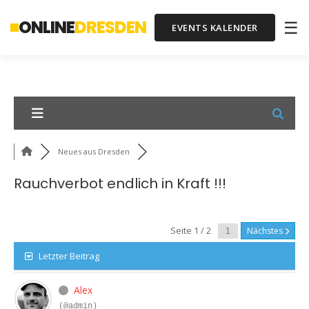
ONLINE
DRESDEN
☰
EVENTS KALENDER
Neues aus Dresden
Rauchverbot endlich in Kraft !!!
Seite 1 / 2
Nächstes
Letzter Beitrag
Alex
(@admin)