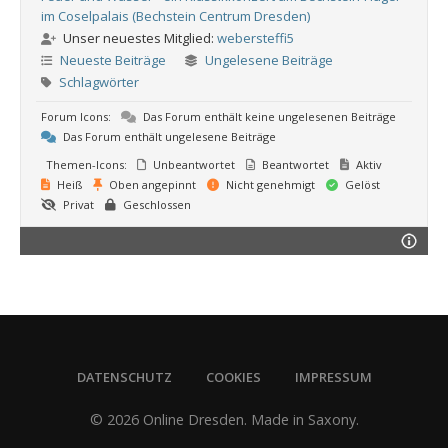
im Coselpalais (Bechstein Centrum Dresden)
Unser neuestes Mitglied:
webersteffi5
Neueste Beiträge
Ungelesene Beiträge
Schlagwörter
Forum Icons:
Das Forum enthält keine ungelesenen Beiträge
Das Forum enthält ungelesene Beiträge
Themen-Icons:
Unbeantwortet
Beantwortet
Aktiv
Heiß
Oben angepinnt
Nicht genehmigt
Gelöst
Privat
Geschlossen
DATENSCHUTZ
COOKIES
IMPRESSUM
© 2026 Online Dresden. Made in Saxony.