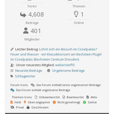
Foren
Themen
4,608
1
Beiträge
Online
401
Mitglieder
Letzter Beitrag:
Lohnt sich ein Besuch im Coselpalais?
Feuer und Wasser - ein Klassikkonzert am Bechstein-Flügel
im Coselpalais (Bechstein Centrum Dresden)
Unser neuestes Mitglied:
webersteffi5
Neueste Beiträge
Ungelesene Beiträge
Schlagwörter
Forum Icons:
Das Forum enthält keine ungelesenen Beiträge
Das Forum enthält ungelesene Beiträge
Themen-Icons:
Unbeantwortet
Beantwortet
Aktiv
Heiß
Oben angepinnt
Nicht genehmigt
Gelöst
Privat
Geschlossen