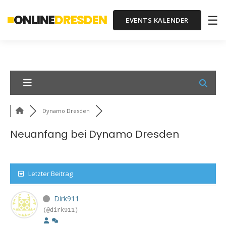
ONLINE
DRESDEN
☰
EVENTS KALENDER
Dynamo Dresden
Neuanfang bei Dynamo Dresden
Letzter Beitrag
Dirk911
(@dirk911)