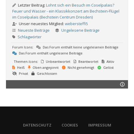
Letzter Beitrag:
Lohnt sich ein Besuch im Coselpalais?
Feuer und Wasser - ein Klassikkonzert am Bechstein-Flügel
im Coselpalais (Bechstein Centrum Dresden)
Unser neuestes Mitglied:
webersteffi5
Neueste Beiträge
Ungelesene Beiträge
Schlagwörter
Forum Icons:
Das Forum enthält keine ungelesenen Beiträge
Das Forum enthält ungelesene Beiträge
Themen-Icons:
Unbeantwortet
Beantwortet
Aktiv
Heiß
Oben angepinnt
Nicht genehmigt
Gelöst
Privat
Geschlossen
DATENSCHUTZ
COOKIES
IMPRESSUM