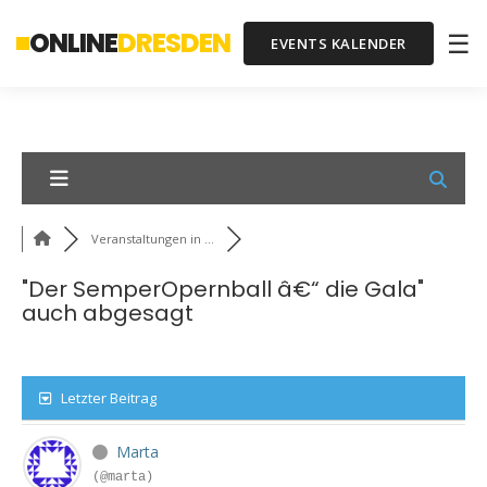
ONLINE
DRESDEN
☰
EVENTS KALENDER
Veranstaltungen in ...
"Der SemperOpernball â€“ die Gala"
auch abgesagt
Letzter Beitrag
Marta
(@marta)