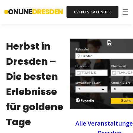
ONLINE
DRESDEN
☰
EVENTS KALENDER
Herbst in
Dresden –
Die besten
Erlebnisse
für goldene
Tage
Alle Veranstaltunge
Dresden