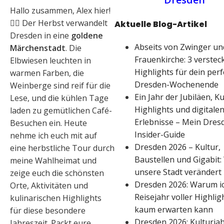
Hallo zusammen, Alex hier!
🙋‍♂️ Der Herbst verwandelt
Aktuelle Blog-Artikel
Dresden in eine
goldene
Abseits von Zwinger un
Märchenstadt
. Die
Frauenkirche: 3 verstec
Elbwiesen leuchten in
Highlights für dein per
warmen Farben, die
Dresden-Wochenende
Weinberge sind reif für die
Ein Jahr der Jubiläen, Ku
Lese, und die kühlen Tage
Highlights und digitale
laden zu gemütlichen Café-
Erlebnisse – Mein Dres
Besuchen ein. Heute
Insider-Guide
nehme ich euch mit auf
Dresden 2026 – Kultur,
eine herbstliche Tour durch
Baustellen und Gigabit:
meine Wahlheimat und
unsere Stadt verändert
zeige euch die schönsten
Dresden 2026: Warum i
Orte, Aktivitäten und
Reisejahr voller Highlig
kulinarischen Highlights
kaum erwarten kann
für diese besondere
Dresden 2026: Kulturjah
Jahreszeit. Packt eure