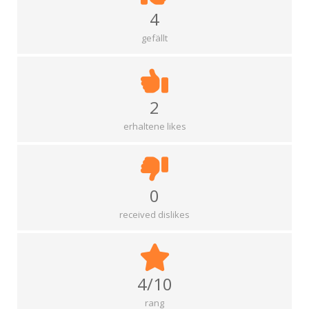
4
gefällt
2
erhaltene likes
0
received dislikes
4/10
rang