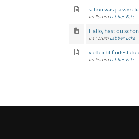
schon was passende
Im Forum
Labber Ecke
Hallo, hast du schon
Im Forum
Labber Ecke
vielleicht findest du
Im Forum
Labber Ecke