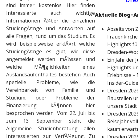
sind immer kostenlos. Hier finden
Interessierte auch wichtige
Aktuelle Blog-A
Informationen Ã¼ber die einzelnen
StudiengÃ¤nge und Antworten auf
Abseits von 
alle Fragen, rund um das Studium. Es
Frauenkirche:
wird beispielsweise erklÃ¤rt welche
Highlights fü
StudiengÃ¤nge es gibt, wie diese
Dresden-Wo
angemeldet werden mÃ¼ssen und
Ein Jahr der J
welche MÃ¶glichkeiten eines
Highlights un
Auslandsaufenthaltes bestehen. Auch
Erlebnisse –
spezielle Probleme, wie die
Insider-Guid
Vereinbarkeit von Familie und
Dresden 2026
Studium, oder Probleme der
Baustellen un
Finanzierung kÃ¶nnen hier
unsere Stadt
besprochen werden. Vom 22. Juli bis
Dresden 2026
zum 13. September steht die
Reisejahr vol
Allgemeine Studienberatung allen
kaum erwart
Interessierten zur VerfÃ¼gung. Zu
Dresden 2026: