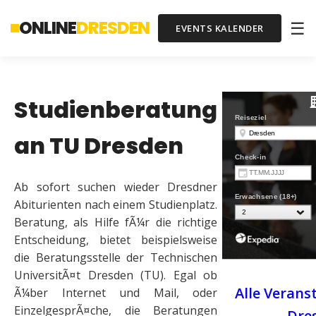
ONLINE
DRESDEN
☰
EVENTS KALENDER
Studienberatung
an TU Dresden
Ab sofort suchen wieder Dresdner
Abiturienten nach einem Studienplatz.
Beratung, als Hilfe fÃ¼r die richtige
Entscheidung, bietet beispielsweise
die Beratungsstelle der Technischen
UniversitÃ¤t Dresden (TU). Egal ob
Alle Verans
Ã¼ber Internet und Mail, oder
EinzelgesprÃ¤che, die Beratungen
Dre