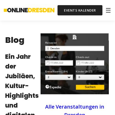
ONLINE
DRESDEN
☰
EVENTS KALENDER
Blog
Ein Jahr
der
Jubiläen,
Kultur-
Highlights
und
Alle Veranstaltungen in
Dresden