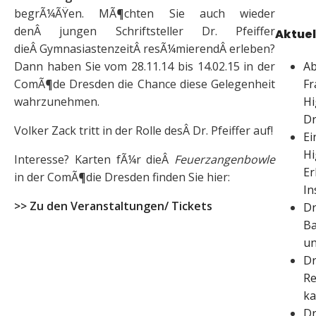
begrÃ¼ÃŸen. MÃ¶chten Sie auch wieder
denÂ jungen Schriftsteller Dr. Pfeiffer
Aktuel
dieÂ GymnasiastenzeitÂ resÃ¼mierendÂ erleben?
Ab
Dann haben Sie vom 28.11.14 bis 14.02.15 in der
Fr
ComÃ¶de Dresden die Chance diese Gelegenheit
Hi
wahrzunehmen.
D
Volker Zack tritt in der Rolle desÂ Dr. Pfeiffer auf!
Ei
Hi
Interesse? Karten fÃ¼r dieÂ
Feuerzangenbowle
Er
in der ComÃ¶die Dresden finden Sie hier:
In
>> Zu den Veranstaltungen/ Tickets
Dr
Ba
un
Dr
Re
ka
Dr