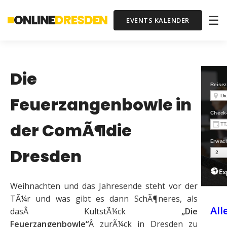
ONLINE
DRESDEN
☰
EVENTS KALENDER
Die
Feuerzangenbowle in
der ComÃ¶die
Dresden
Weihnachten und das Jahresende steht vor der
TÃ¼r und was gibt es dann SchÃ¶neres, als
All
dasÂ KultstÃ¼ck
„Die
Feuerzangenbowle“
Â zurÃ¼ck in Dresden zu