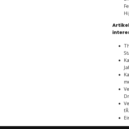
Fe
Hi
Artike
intere
Th
St
Ka
Ja
Ka
me
Ve
Dr
Ve
fÃ
Ei