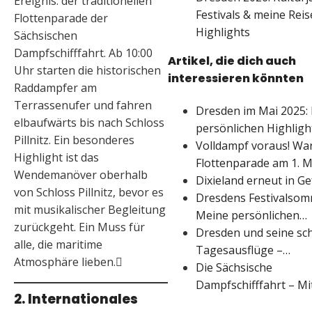
Ereignis: der traditionellen
Festivals & meine Reis
Flottenparade der
Highlights
Sächsischen
Dampfschifffahrt. Ab 10:00
Artikel, die dich auch
Uhr starten die historischen
interessieren könnten
Raddampfer am
Terrassenufer und fahren
Dresden im Mai 2025:
elbaufwärts bis nach Schloss
persönlichen Highlig
Pillnitz. Ein besonderes
Volldampf voraus! Wa
Highlight ist das
Flottenparade am 1. 
Wendemanöver oberhalb
Dixieland erneut in G
von Schloss Pillnitz, bevor es
Dresdens Festivalsom
mit musikalischer Begleitung
Meine persönlichen…
zurückgeht. Ein Muss für
Dresden und seine sc
alle, die maritime
Tagesausflüge –…
Atmosphäre lieben.
Die Sächsische
Dampfschifffahrt – M
2. Internationales