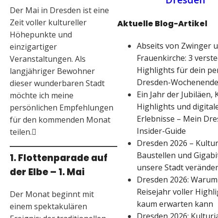
Der Mai in Dresden ist eine
Zeit voller kultureller
Aktuelle Blog-Artikel
Höhepunkte und
Abseits von Zwinger 
einzigartiger
Frauenkirche: 3 verste
Veranstaltungen. Als
Highlights für dein pe
langjähriger Bewohner
Dresden-Wochenend
dieser wunderbaren Stadt
Ein Jahr der Jubiläen, 
möchte ich meine
Highlights und digital
persönlichen Empfehlungen
Erlebnisse – Mein Dr
für den kommenden Monat
Insider-Guide
teilen.
Dresden 2026 – Kultur
Baustellen und Gigabit
1. Flottenparade auf
unsere Stadt veränder
der Elbe – 1. Mai
Dresden 2026: Warum 
Reisejahr voller Highl
Der Monat beginnt mit
kaum erwarten kann
einem spektakulären
Dresden 2026: Kulturj