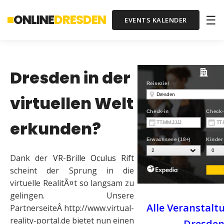
ONLINE
DRESDEN
☰
EVENTS KALENDER
Dresden in der
virtuellen Welt
erkunden?
Dank der
VR-Brille Oculus Rift
scheint der Sprung in die
virtuelle RealitÃ¤t so langsam zu
gelingen. Unsere
Alle Veranstalt
PartnerseiteÂ http://www.virtual-
reality-portal.de bietet nun einen
Dresde