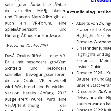
sehr guten Ãœberblick Ã¼ber
die aktuellen MÃ¶glichkeiten
Aktuelle Blog-Artike
und Chancen. NatÃ¼rlich gibt es
auch ein
VR-Forum
, eine
Abseits von Zwing
SpieleÃ¼bersicht
und
Frauenkirche: 3 ve
HintergrÃ¼nde zur Hardware.
Highlights für dei
Dresden-Wochene
Was ist die Oculus Rift?
Ein Jahr der Jubilä
Highlights und dig
DasÂ
Oculus Rift
Â ist eine VR-
Erlebnisse – Mein
Brille mit besonders groÃŸem
Insider-Guide
Sichtfeld und besonders
Dresden 2026 – Ku
schnellen Bewegungssensoren,
Baustellen und Gig
die von Oculus VR entwickelt
unsere Stadt verä
wird. WÃ¤hrend eine Entwickler-
Dresden 2026: War
Version bereits Anfang 2013
Reisejahr voller Hi
ausgeliefert wurde, wird eine
kaum erwarten ka
VerÃ¶ffentlichung der
Dresden 2026: Kult