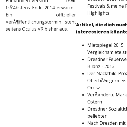
Endkunden-Version fÃ¼r
Festivals & meine 
frÃ¼hstens Ende 2014 erwartet.
Highlights
Ein offizieller
VerÃ¶ffentlichungstermin steht
Artikel, die dich auc
seitens Oculus VR bisher aus.
interessieren könnt
Mietspiegel 2015:
Vergleichsmiete s
Dresdner Feuerweh
Bilanz - 2013
Der Nacktbild-Pro
OberbÃ¼rgermeist
Orosz
VerÃ¤nderte Mark
Ostern
Dresdner Sozialti
beliebter
Nach Dresden mit