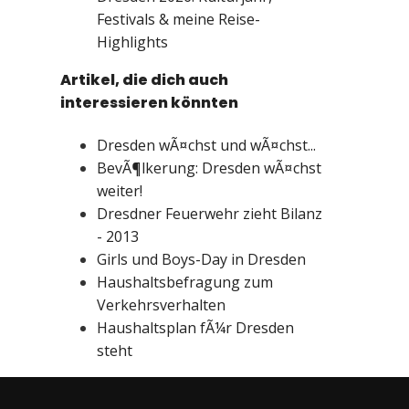
Festivals & meine Reise-
Highlights
Artikel, die dich auch
interessieren könnten
Dresden wÃ¤chst und wÃ¤chst...
BevÃ¶lkerung: Dresden wÃ¤chst
weiter!
Dresdner Feuerwehr zieht Bilanz
- 2013
Girls und Boys-Day in Dresden
Haushaltsbefragung zum
Verkehrsverhalten
Haushaltsplan fÃ¼r Dresden
steht