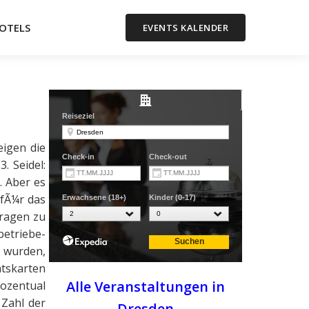
OTELS
EVENTS KALENDER
igen die
. Seidel:
. Aber es
 fÃ¼r das
tragen zu
betriebe-
t wurden,
atskarten
Alle Veranstaltungen in
rozentual
 Zahl der
Dresden