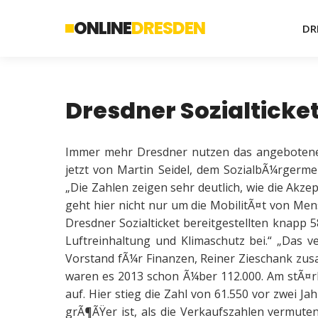
ONLINE
DRESDEN
DR
Dresdner Sozialticke
Immer mehr Dresdner nutzen das angebotene 
jetzt von Martin Seidel, dem SozialbÃ¼rgermei
„Die Zahlen zeigen sehr deutlich, wie die Akze
geht hier nicht nur um die MobilitÃ¤t von Me
Dresdner Sozialticket bereitgestellten knapp 
Luftreinhaltung und Klimaschutz bei.“ „Das ve
Vorstand fÃ¼r Finanzen, Reiner Zieschank zus
waren es 2013 schon Ã¼ber 112.000. Am stÃ¤r
auf. Hier stieg die Zahl von 61.550 vor zwei J
grÃ¶ÃŸer ist, als die Verkaufszahlen vermuten