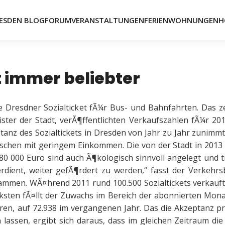
ESDEN BLOG
FORUM
VERANSTALTUNGEN
FERIENWOHNUNGEN
H
t immer beliebter
Dresdner Sozialticket fÃ¼r Bus- und Bahnfahrten. Das ze
ster der Stadt, verÃ¶ffentlichten Verkaufszahlen fÃ¼r 2013
ptanz des Sozialtickets in Dresden von Jahr zu Jahr zunimmt
nschen mit geringem Einkommen. Die von der Stadt in 2013
580 000 Euro sind auch Ã¶kologisch sinnvoll angelegt und 
rdient, weiter gefÃ¶rdert zu werden,“ fasst der Verkehrs
ammen. WÃ¤hrend 2011 rund 100.500 Sozialtickets verkauf
ksten fÃ¤llt der Zuwachs im Bereich der abonnierten Mon
ahren, auf 72.938 im vergangenen Jahr. Das die Akzeptanz p
 lassen, ergibt sich daraus, dass im gleichen Zeitraum die