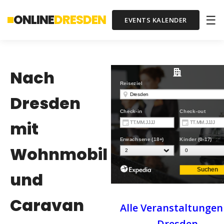
ONLINE
DRESDEN
☰
EVENTS KALENDER
Nach
Dresden
mit
Wohnmobil
und
Caravan
Alle Veranstaltungen
Dresden