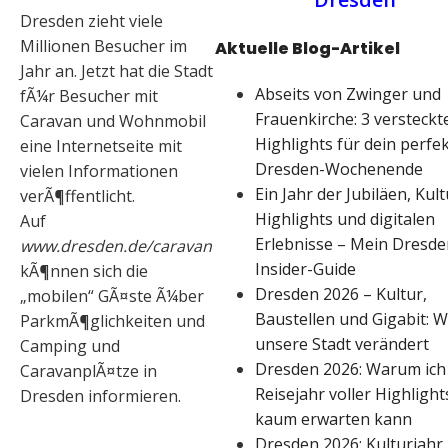
Dresden zieht viele
Millionen Besucher im
Aktuelle Blog-Artikel
Jahr an. Jetzt hat die Stadt
Abseits von Zwinger und
fÃ¼r Besucher mit
Frauenkirche: 3 versteckt
Caravan und Wohnmobil
Highlights für dein perfe
eine Internetseite mit
Dresden-Wochenende
vielen Informationen
Ein Jahr der Jubiläen, Kult
verÃ¶ffentlicht.
Highlights und digitalen
Auf
Erlebnisse – Mein Dresde
www.dresden.de/caravan
Insider-Guide
kÃ¶nnen sich die
Dresden 2026 – Kultur,
„mobilen“ GÃ¤ste Ã¼ber
Baustellen und Gigabit: W
ParkmÃ¶glichkeiten und
unsere Stadt verändert
Camping und
Dresden 2026: Warum ich
CaravanplÃ¤tze in
Reisejahr voller Highlight
Dresden informieren.
kaum erwarten kann
Dresden 2026: Kulturjahr,