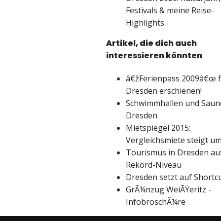
Festivals & meine Reise-
Highlights
Artikel, die dich auch
interessieren könnten
â€žFerienpass 2009â€œ 
Dresden erschienen!
Schwimmhallen und Saun
Dresden
Mietspiegel 2015:
Vergleichsmiete steigt u
Tourismus in Dresden au
Rekord-Niveau
Dresden setzt auf Shortc
GrÃ¼nzug WeiÃŸeritz -
InfobroschÃ¼re