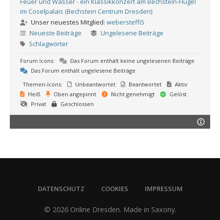
Feuer und Wasser - ein Klassikkonzert am Bechstein-Flügel
im Coselpalais (Bechstein Centrum Dresden)
Unser neuestes Mitglied:
webersteffi5
Neueste Beiträge
Ungelesene Beiträge
Schlagwörter
Forum Icons:
Das Forum enthält keine ungelesenen Beiträge
Das Forum enthält ungelesene Beiträge
Themen-Icons:
Unbeantwortet
Beantwortet
Aktiv
Heiß
Oben angepinnt
Nicht genehmigt
Gelöst
Privat
Geschlossen
DATENSCHUTZ
COOKIES
IMPRESSUM
© 2026 Online Dresden. Made in Saxony.