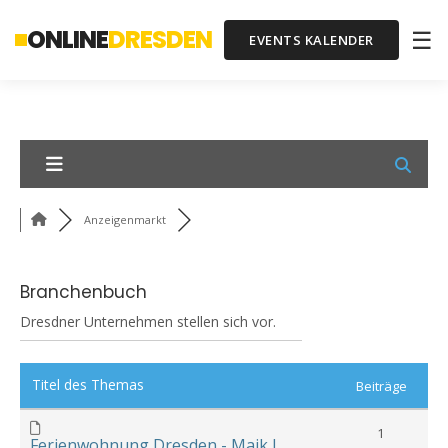
ONLINE
DRESDEN
☰
EVENTS KALENDER
Anzeigenmarkt
Branchenbuch
Dresdner Unternehmen stellen sich vor.
Titel des Themas
Beiträge
1
Ferienwohnung Dresden - Maik L.