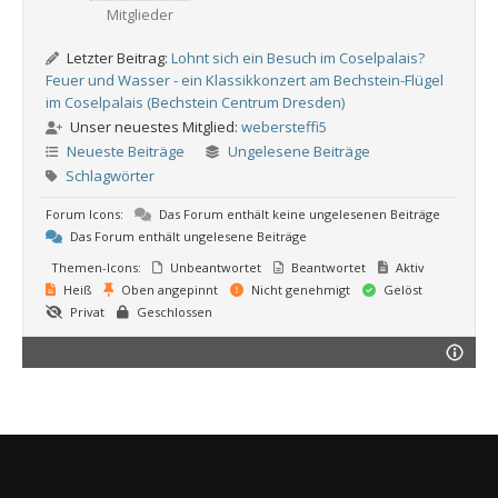
Mitglieder
Letzter Beitrag:
Lohnt sich ein Besuch im Coselpalais?
Feuer und Wasser - ein Klassikkonzert am Bechstein-Flügel
im Coselpalais (Bechstein Centrum Dresden)
Unser neuestes Mitglied:
webersteffi5
Neueste Beiträge
Ungelesene Beiträge
Schlagwörter
Forum Icons:
Das Forum enthält keine ungelesenen Beiträge
Das Forum enthält ungelesene Beiträge
Themen-Icons:
Unbeantwortet
Beantwortet
Aktiv
Heiß
Oben angepinnt
Nicht genehmigt
Gelöst
Privat
Geschlossen