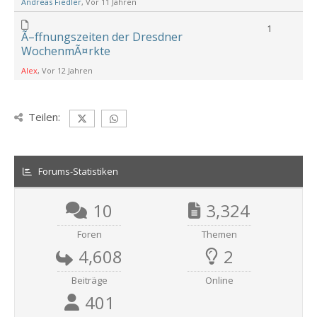
Andreas Fiedler
, Vor 11 Jahren
1
Ã–ffnungszeiten der Dresdner
WochenmÃ¤rkte
Alex
, Vor 12 Jahren
Teilen:
Forums-Statistiken
10
3,324
Foren
Themen
4,608
2
Beiträge
Online
401