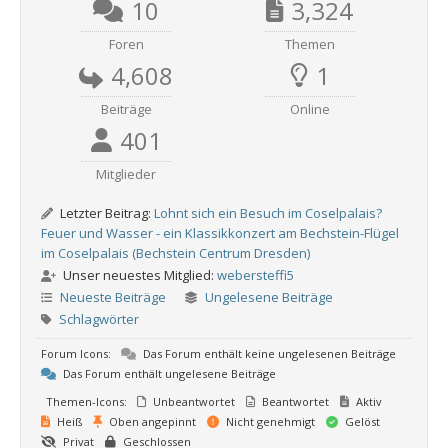
10
3,324
Foren
Themen
4,608
1
Beiträge
Online
401
Mitglieder
Letzter Beitrag:
Lohnt sich ein Besuch im Coselpalais?
Feuer und Wasser - ein Klassikkonzert am Bechstein-Flügel
im Coselpalais (Bechstein Centrum Dresden)
Unser neuestes Mitglied:
webersteffi5
Neueste Beiträge
Ungelesene Beiträge
Schlagwörter
Forum Icons:
Das Forum enthält keine ungelesenen Beiträge
Das Forum enthält ungelesene Beiträge
Themen-Icons:
Unbeantwortet
Beantwortet
Aktiv
Heiß
Oben angepinnt
Nicht genehmigt
Gelöst
Privat
Geschlossen