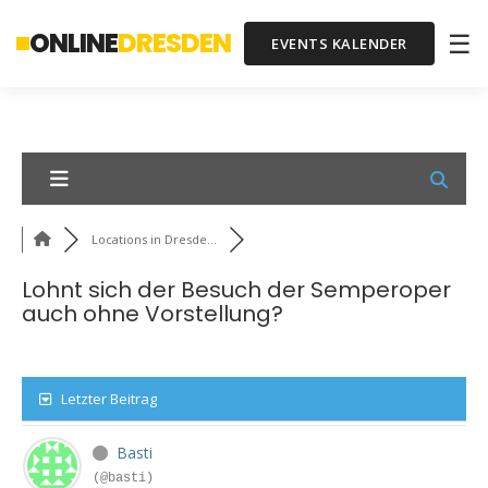
ONLINE
DRESDEN
☰
EVENTS KALENDER
Locations in Dresde...
Lohnt sich der Besuch der Semperoper
auch ohne Vorstellung?
Letzter Beitrag
Basti
(@basti)