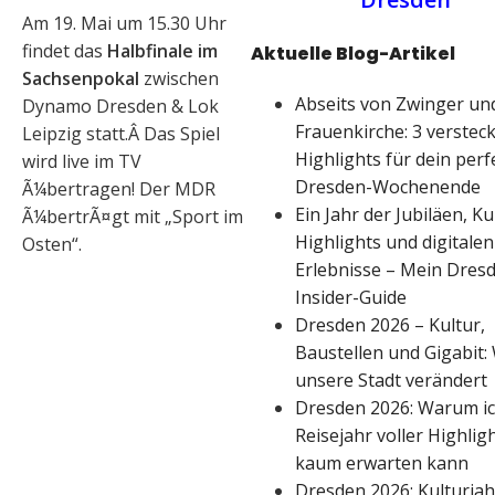
Am 19. Mai um 15.30 Uhr
findet das
Halbfinale im
Aktuelle Blog-Artikel
Sachsenpokal
zwischen
Abseits von Zwinger un
Dynamo Dresden & Lok
Frauenkirche: 3 verstec
Leipzig statt.Â Das Spiel
Highlights für dein perf
wird live im TV
Dresden-Wochenende
Ã¼bertragen! Der MDR
Ein Jahr der Jubiläen, Ku
Ã¼bertrÃ¤gt mit „Sport im
Highlights und digitalen
Osten“.
Erlebnisse – Mein Dres
Insider-Guide
Dresden 2026 – Kultur,
Baustellen und Gigabit: 
unsere Stadt verändert
Dresden 2026: Warum ic
Reisejahr voller Highlig
kaum erwarten kann
Dresden 2026: Kulturjah