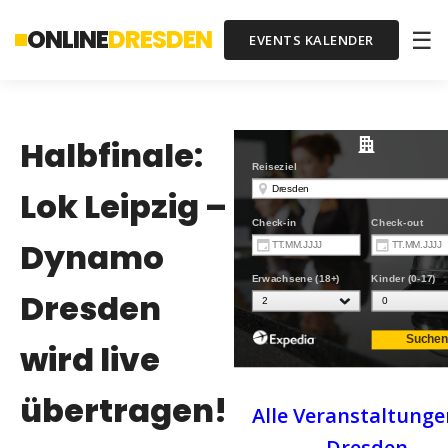
ONLINE
DRESDEN
☰
EVENTS KALENDER
Halbfinale:
Lok Leipzig –
Dynamo
Dresden
wird live
übertragen!
Alle Veranstaltunge
Dresden