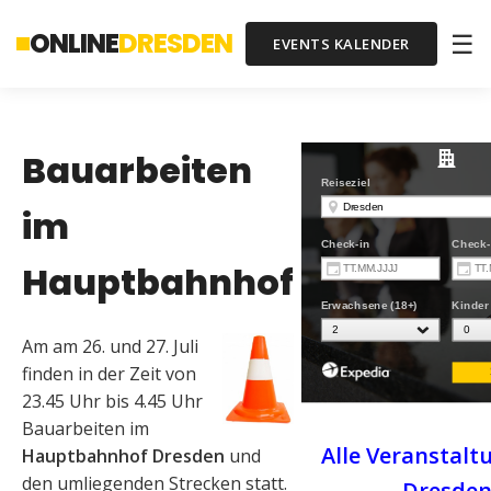
ONLINE
DRESDEN
☰
EVENTS KALENDER
Bauarbeiten
im
Hauptbahnhof
Am
am 26. und 27. Juli
finden in der Zeit von
23.45 Uhr bis 4.45 Uhr
Bauarbeiten im
Alle Veranstalt
Hauptbahnhof Dresden
und
den umliegenden Strecken statt.
Dresde