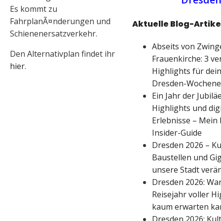
Es kommt zu
FahrplanÃ¤nderungen und
Aktuelle Blog-Artike
Schienenersatzverkehr.
Abseits von Zwing
Den Alternativplan findet ihr
Frauenkirche: 3 ve
hier
.
Highlights für dei
Dresden-Wochene
Ein Jahr der Jubilä
Highlights und dig
Erlebnisse – Mein
Insider-Guide
Dresden 2026 – Ku
Baustellen und Gig
unsere Stadt verä
Dresden 2026: War
Reisejahr voller Hi
kaum erwarten ka
Dresden 2026: Kult