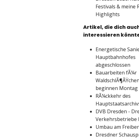
Festivals & meine 
Highlights
Artikel, die dich auc
interessieren könnt
Energetische Sani
Hauptbahnhofes
abgeschlossen
Bauarbeiten fÃ¼r
WaldschlÃ¶ÃŸche
beginnen Montag
RÃ¼ckkehr des
Hauptstaatsarchiv
DVB Dresden - Dr
Verkehrsbetriebe 
Umbau am Freiber
Dresdner Schausp