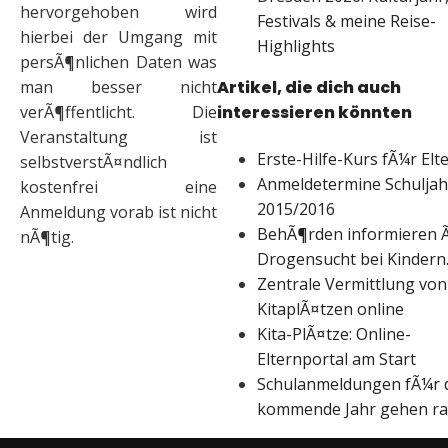
hervorgehoben wird
Festivals & meine Reise-
hierbei der Umgang mit
Highlights
persÃ¶nlichen Daten was
Artikel, die dich auch
man besser nicht
interessieren könnten
verÃ¶ffentlicht. Die
Veranstaltung ist
Erste-Hilfe-Kurs fÃ¼r Elt
selbstverstÃ¤ndlich
Anmeldetermine Schuljah
kostenfrei eine
2015/2016
Anmeldung vorab ist nicht
BehÃ¶rden informieren 
nÃ¶tig.
Drogensucht bei Kinder
Zentrale Vermittlung von
KitaplÃ¤tzen online
Kita-PlÃ¤tze: Online-
Elternportal am Start
Schulanmeldungen fÃ¼r 
kommende Jahr gehen r