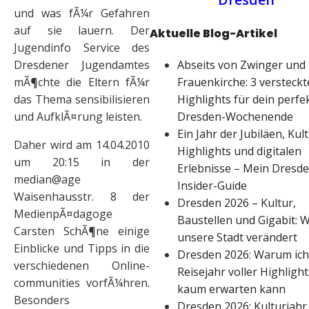
und was fÃ¼r Gefahren
auf sie lauern. Der
Aktuelle Blog-Artikel
Jugendinfo Service des
Abseits von Zwinger und
Dresdener Jugendamtes
Frauenkirche: 3 versteckt
mÃ¶chte die Eltern fÃ¼r
Highlights für dein perfe
das Thema sensibilisieren
Dresden-Wochenende
und AufklÃ¤rung leisten.
Ein Jahr der Jubiläen, Kul
Daher wird am 14.04.2010
Highlights und digitalen
um 20:15 in der
Erlebnisse – Mein Dresd
median@age
Insider-Guide
Waisenhausstr. 8 der
Dresden 2026 – Kultur,
MedienpÃ¤dagoge
Baustellen und Gigabit: W
Carsten SchÃ¶ne einige
unsere Stadt verändert
Einblicke und Tipps in die
Dresden 2026: Warum ich
verschiedenen Online-
Reisejahr voller Highlight
communities vorfÃ¼hren.
kaum erwarten kann
Besonders
Dresden 2026: Kulturjahr