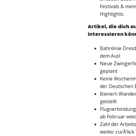
Festivals & mei
Highlights
Artikel, die dich a
interessieren kön
Bahnlinie Dresd
dem Aus!
Neue Zwingerfe
geplant
Keine Wochenm
der Deutschen E
Bienert-Wanderw
gestellt
Flugverbindung
ab Februar wied
Zahl der Arbeit
weiter zurÃ¼ck