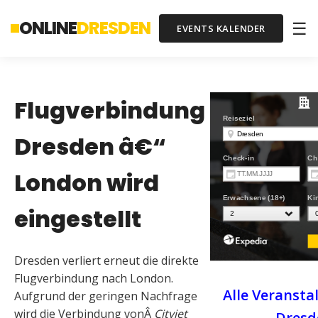
ONLINE
DRESDEN
☰
EVENTS KALENDER
Flugverbindung
Dresden â€“
London wird
eingestellt
Dresden verliert erneut die direkte
Flugverbindung nach London.
Alle Veransta
Aufgrund der geringen Nachfrage
wird die Verbindung vonÂ
Cityjet
Dresd