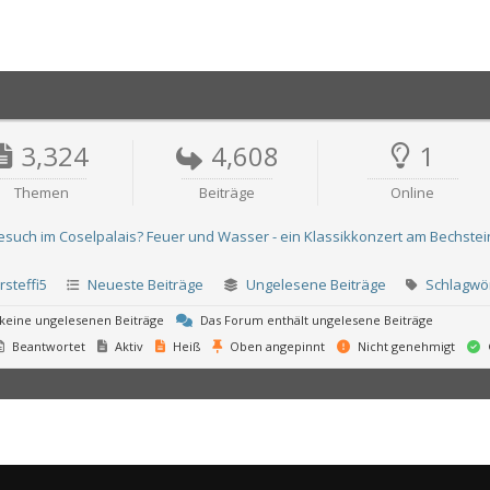
3,324
4,608
1
Themen
Beiträge
Online
Besuch im Coselpalais? Feuer und Wasser - ein Klassikkonzert am Bechstein
steffi5
Neueste Beiträge
Ungelesene Beiträge
Schlagwö
keine ungelesenen Beiträge
Das Forum enthält ungelesene Beiträge
Beantwortet
Aktiv
Heiß
Oben angepinnt
Nicht genehmigt