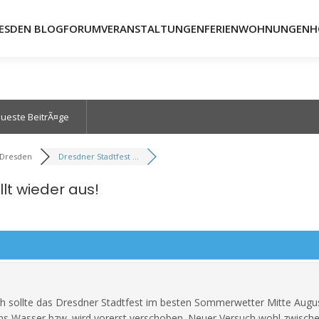
ESDEN BLOG
FORUM
VERANSTALTUNGEN
FERIENWOHNUNGEN
H
ueste BeitrÃ¤ge
 Dresden
Dresdner Stadtfest ...
lt wieder aus!
ch sollte das Dresdner Stadtfest im besten Sommerwetter Mitte August
ins Wasser bzw. wird vorerst verschoben. Neuer Versuch wohl zwische