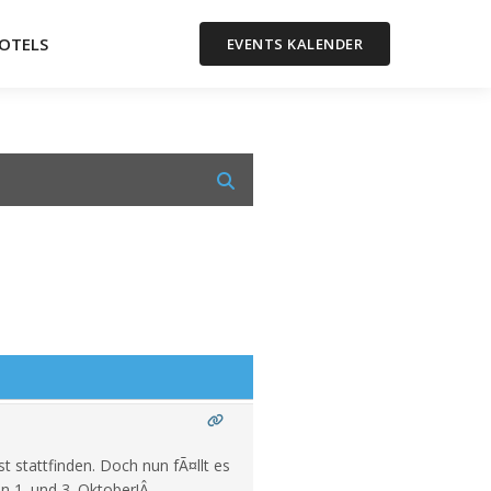
OTELS
EVENTS KALENDER
 stattfinden. Doch nun fÃ¤llt es
n 1. und 3. Oktober!Â