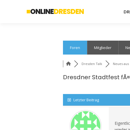
ONLINE
DRESDEN
DR
Foren
Mitglieder
Ne
Dresden Talk
Neues aus
Dresdner Stadtfest fÃ¤l
Letzter Beitrag
Eigentli
wieder 