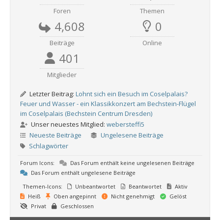
Foren
Themen
4,608
0
Beiträge
Online
401
Mitglieder
Letzter Beitrag:
Lohnt sich ein Besuch im Coselpalais?
Feuer und Wasser - ein Klassikkonzert am Bechstein-Flügel
im Coselpalais (Bechstein Centrum Dresden)
Unser neuestes Mitglied:
webersteffi5
Neueste Beiträge
Ungelesene Beiträge
Schlagwörter
Forum Icons:
Das Forum enthält keine ungelesenen Beiträge
Das Forum enthält ungelesene Beiträge
Themen-Icons:
Unbeantwortet
Beantwortet
Aktiv
Heiß
Oben angepinnt
Nicht genehmigt
Gelöst
Privat
Geschlossen