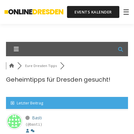
ONLINE
DRESDEN
☰
EVENTS KALENDER
Eure Dresden Tipps
Geheimtipps für Dresden gesucht!
Letzter Beitrag
Basti
(@basti)