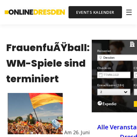
ONLINE
DRESDEN
☰
EVENTS KALENDER
FrauenfuÃŸball:
WM-Spiele sind
terminiert
Alle Veranst
Am 26. Juni
Dres