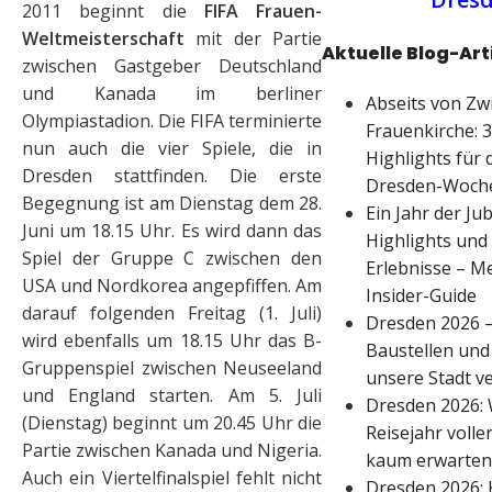
2011 beginnt die
FIFA Frauen-
Weltmeisterschaft
mit der Partie
Aktuelle Blog-Art
zwischen Gastgeber Deutschland
und Kanada im berliner
Abseits von Zw
Olympiastadion. Die FIFA terminierte
Frauenkirche: 3
nun auch die vier Spiele, die in
Highlights für 
Dresden stattfinden. Die erste
Dresden-Woch
Begegnung ist am Dienstag dem 28.
Ein Jahr der Jub
Juni um 18.15 Uhr. Es wird dann das
Highlights und 
Spiel der Gruppe C zwischen den
Erlebnisse – M
USA und Nordkorea angepfiffen. Am
Insider-Guide
darauf folgenden Freitag (1. Juli)
Dresden 2026 –
wird ebenfalls um 18.15 Uhr das B-
Baustellen und 
Gruppenspiel zwischen Neuseeland
unsere Stadt v
und England starten. Am 5. Juli
Dresden 2026: 
(Dienstag) beginnt um 20.45 Uhr die
Reisejahr volle
Partie zwischen Kanada und Nigeria.
kaum erwarten
Auch ein Viertelfinalspiel fehlt nicht
Dresden 2026: 