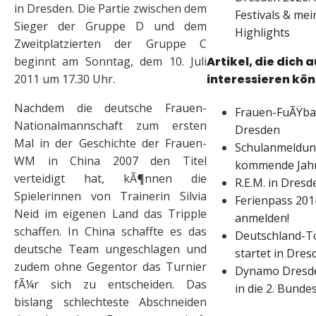
in Dresden. Die Partie zwischen dem
Festivals & mei
Sieger der Gruppe D und dem
Highlights
Zweitplatzierten der Gruppe C
Artikel, die dich 
beginnt am Sonntag, dem 10. Juli
interessieren kö
2011 um 17.30 Uhr.
Nachdem die deutsche Frauen-
Frauen-FuÃŸba
Nationalmannschaft zum ersten
Dresden
Mal in der Geschichte der Frauen-
Schulanmeldun
WM in China 2007 den Titel
kommende Jahr
verteidigt hat, kÃ¶nnen die
R.E.M. in Dresd
Spielerinnen von Trainerin Silvia
Ferienpass 2014
Neid im eigenen Land das Tripple
anmelden!
schaffen. In China schaffte es das
Deutschland-To
deutsche Team ungeschlagen und
startet in Dres
zudem ohne Gegentor das Turnier
Dynamo Dresde
fÃ¼r sich zu entscheiden. Das
in die 2. Bundes
bislang schlechteste Abschneiden