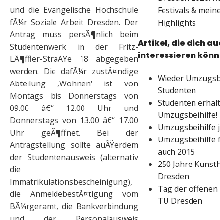
und die Evangelische Hochschule
Festivals & meine
fÃ¼r Soziale Arbeit Dresden. Der
Highlights
Antrag muss persÃ¶nlich beim
Artikel, die dich a
Studentenwerk in der Fritz-
interessieren kön
LÃ¶ffler-StraÃŸe 18 abgegeben
werden. Die dafÃ¼r zustÃ¤ndige
Wieder Umzugsbe
Abteilung ‚Wohnen‘ ist von
Studenten
Montags bis Donnerstags von
Studenten erhalt
09.00 â€“ 12.00 Uhr und
Umzugsbeihilfe!
Donnerstags von 13.00 â€“ 17.00
Umzugsbeihilfe j
Uhr geÃ¶ffnet. Bei der
Umzugsbeihilfe 
Antragstellung sollte auÃŸerdem
auch 2015
der Studentenausweis (alternativ
250 Jahre Kunst
die
Dresden
Immatrikulationsbescheinigung),
Tag der offenen
die AnmeldebestÃ¤tigung vom
TU Dresden
BÃ¼rgeramt, die Bankverbindung
und der Personalausweis