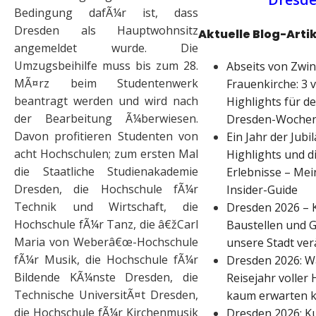
Bedingung dafÃ¼r ist, dass
Dresden als Hauptwohnsitz
Aktuelle Blog-Arti
angemeldet wurde. Die
Umzugsbeihilfe muss bis zum 28.
Abseits von Zwi
MÃ¤rz beim Studentenwerk
Frauenkirche: 3 
beantragt werden und wird nach
Highlights für d
der Bearbeitung Ã¼berwiesen.
Dresden-Woche
Davon profitieren Studenten von
Ein Jahr der Jubi
acht Hochschulen; zum ersten Mal
Highlights und d
die Staatliche Studienakademie
Erlebnisse – Me
Dresden, die Hochschule fÃ¼r
Insider-Guide
Technik und Wirtschaft, die
Dresden 2026 – K
Hochschule fÃ¼r Tanz, die â€žCarl
Baustellen und Gi
Maria von Weberâ€œ-Hochschule
unsere Stadt ver
fÃ¼r Musik, die Hochschule fÃ¼r
Dresden 2026: W
Bildende KÃ¼nste Dresden, die
Reisejahr voller 
Technische UniversitÃ¤t Dresden,
kaum erwarten 
die Hochschule fÃ¼r Kirchenmusik
Dresden 2026: Ku