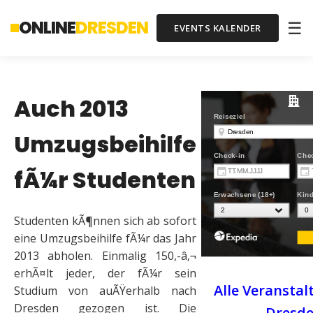
ONLINE
DRESDEN
☰
EVENTS KALENDER
Auch 2013
Umzugsbeihilfe
fÃ¼r Studenten
Studenten kÃ¶nnen sich ab sofort
eine Umzugsbeihilfe fÃ¼r das Jahr
2013 abholen. Einmalig 150,-â‚¬
erhÃ¤lt jeder, der fÃ¼r sein
Alle Veranstal
Studium von auÃŸerhalb nach
Dresden gezogen ist. Die
Dresd