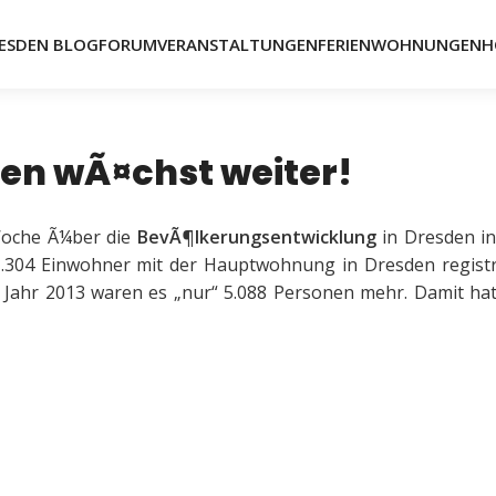
ESDEN BLOG
FORUM
VERANSTALTUNGEN
FERIENWOHNUNGEN
H
en wÃ¤chst weiter!
 Woche Ã¼ber die
BevÃ¶lkerungsentwicklung
in Dresden in
04 Einwohner mit der Hauptwohnung in Dresden registri
 Jahr 2013 waren es „nur“ 5.088 Personen mehr. Damit hat