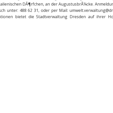
Italienischen DÃ¶rfchen, an der AugustusbrÃ¼cke. Anmeld
ch unter: 488 62 31, oder per Mail: umwelt.verwaltung@d
tionen bietet die Stadtverwaltung Dresden auf ihrer H