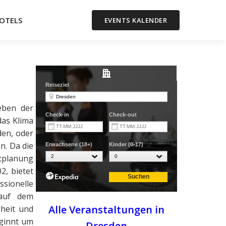
OTELS
EVENTS KALENDER
eben der
das Klima
den, oder
. Da die
tplanung
2, bietet
sionelle
 auf dem
Alle Veranstaltungen in
heit und
eginnt um
Dresden