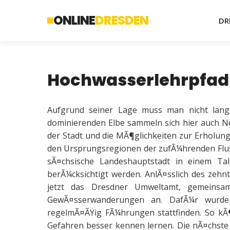
ONLINE
DRESDEN
DR
Hochwasserlehrpfad 
Aufgrund seiner Lage muss man nicht lang
dominierenden Elbe sammeln sich hier auch N
der Stadt und die MÃ¶glichkeiten zur Erholung
den Ursprungsregionen der zufÃ¼hrenden Flu
sÃ¤chsische Landeshauptstadt in einem Ta
berÃ¼cksichtigt werden. AnlÃ¤sslich des zehn
jetzt das Dresdner Umweltamt, gemeinsa
GewÃ¤sserwanderungen an. DafÃ¼r wurd
regelmÃ¤ÃŸig FÃ¼hrungen stattfinden. So kÃ
Gefahren besser kennen lernen. Die nÃ¤chste 