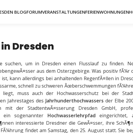
ESDEN BLOG
FORUM
VERANSTALTUNGEN
FERIENWOHNUNGEN
H
in Dresden
e suchen, um in Dresden einen Flusslauf zu finden. N
ebengewÃ¤sser aus dem Osterzgebirge. Was positiv fÃ¼r 
 ist, kann allerdings bei anhaltenden RegenfÃ¤llen in Dres
ssarme, schnell zu schweren Ãœberschwemmungen fÃ¼hren
l liegt, muss auch der Hochwasserschutz bei der Stad
ten Jahrestages des
Jahrhunderthochwassers
der Elbe 200
m mit der StadtentwÃ¤sserung Dresden GmbH, profes
e ein sogenannter
Hochwasserlehrpfad
eingerichtet,
¶nnen interessierte Dresdner die GewÃ¤sser, ihre SchÃ¶n
FÃ¼hrung findet am Samstag, den 25. August statt. Sie b