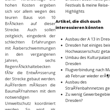
Festivals & meine Reise-
hohen Kosten ergeben
Highlights
sich vor allem wegen des
teuren Baus von 10
Artikel, die dich auch
BrÃ¼cken auf dieser
interessieren könnten
Strecke. Auch sollen
zeitgleich, eingedenk der
Ausbau der A 13 in Dre
schlechten Erfahrungen
Dresden hat einiges be
mit Ãœberschwemmungen
Hochwasserschutz getan
in den vergangenen
Umbau des Kulturpalas
Jahren, sechs
Dresden
RegenrÃ¼ckhaltebecken
Flugverbindung nach Ma
fÃ¼r die EntwÃ¤sserung
ab Februar wieder erÃ¶
der Strecke gebaut werden.
Ausbau des
AuÃŸerdem mÃ¼ssen die
StraÃŸenbahnnetzes ge
BaumaÃŸnahmen mit dem
Zu wenig Gewerbegebiet
notwendigen
Dresden?
Umweltschutz koordiniert
werden. So wird als