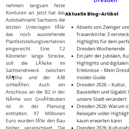
nehmen langsam feste
Konturen an. Jetzt hat das
Aktuelle Blog-Artikel
Autobahnamt Sachsens die
Abseits von Zwinger un
letzten Unterlagen fÃ¼r
Frauenkirche: 3 versteck
das noch ausstehende
Highlights für dein perf
Planfeststellungsverfahren
Dresden-Wochenende
eingereicht. Eine 7,2
Ein Jahr der Jubiläen, Ku
Kilometer lange Strecke,
Highlights und digitalen
soll die LÃ¼cke im
Erlebnisse – Mein Dres
Sachsendreieck zwischen
Insider-Guide
RÃ¶tha und der A38
Dresden 2026 – Kultur,
schlieÃŸen. Auch ein
Baustellen und Gigabit: 
Anschluss an die B2 in der
unsere Stadt verändert
NÃ¤he von GroÃŸdeuben
Dresden 2026: Warum ic
ist in der Planung
Reisejahr voller Highlig
enthalten. 97 Millionen
kaum erwarten kann
Euro wurden fÃ¼r den Bau
Dresden 2026: Kulturjah
bisher veranschlagt. Die