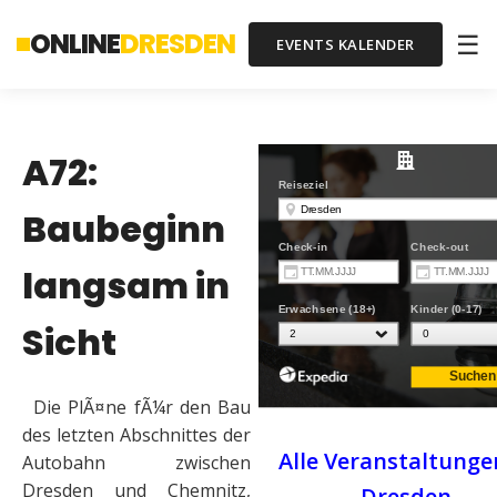
ONLINE
DRESDEN
☰
EVENTS KALENDER
A72:
Baubeginn
langsam in
Sicht
Die PlÃ¤ne fÃ¼r den Bau
des letzten Abschnittes der
Alle Veranstaltunge
Autobahn zwischen
Dresden und Chemnitz,
Dresden