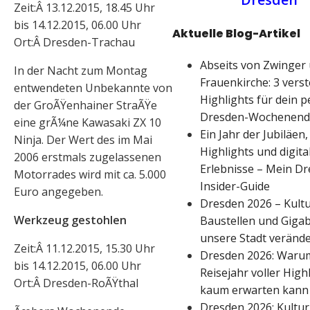
Zeit:Â 13.12.2015, 18.45 Uhr
bis 14.12.2015, 06.00 Uhr
Aktuelle Blog-Artikel
Ort:Â Dresden-Trachau
Abseits von Zwinger
In der Nacht zum Montag
Frauenkirche: 3 vers
entwendeten Unbekannte von
Highlights für dein p
der GroÃŸenhainer StraÃŸe
Dresden-Wochenend
eine grÃ¼ne Kawasaki ZX 10
Ein Jahr der Jubiläen,
Ninja. Der Wert des im Mai
Highlights und digita
2006 erstmals zugelassenen
Erlebnisse – Mein D
Motorrades wird mit ca. 5.000
Insider-Guide
Euro angegeben.
Dresden 2026 – Kultu
Werkzeug gestohlen
Baustellen und Gigabi
unsere Stadt verände
Zeit:Â 11.12.2015, 15.30 Uhr
Dresden 2026: Warum
bis 14.12.2015, 06.00 Uhr
Reisejahr voller High
Ort:Â Dresden-RoÃŸthal
kaum erwarten kann
Dresden 2026: Kultur