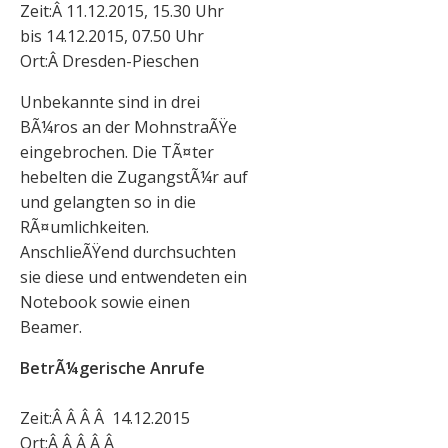
Zeit:Â 11.12.2015, 15.30 Uhr
bis 14.12.2015, 07.50 Uhr
Ort:Â Dresden-Pieschen
Unbekannte sind in drei
BÃ¼ros an der MohnstraÃŸe
eingebrochen. Die TÃ¤ter
hebelten die ZugangstÃ¼r auf
und gelangten so in die
RÃ¤umlichkeiten.
AnschlieÃŸend durchsuchten
sie diese und entwendeten ein
Notebook sowie einen
Beamer.
BetrÃ¼gerische Anrufe
Zeit:Â Â Â Â 14.12.2015
Ort:Â Â Â Â Â