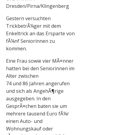
Dresden/Pirna/Klingenberg
Gestern versuchten
TrickbetrÃ¼ger mit dem
Enkeltrick an das Ersparte von
fÃ¼nf Seniorinnen zu
kommen.
Eine Frau sowie vier MÃ¤nner
hatten bei den Seniorinnen im
Alter zwischen
74 und 86 Jahren angerufen
und sich als AngehÃ¶rige
ausgegeben. In den
GesprÃ¤chen baten sie um
mehrere tausend Euro fÃ¼r
einen Auto- und
Wohnungskauf oder