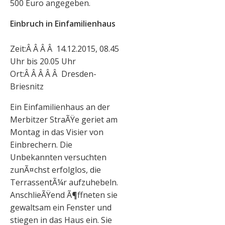
500 Euro angegeben.
Einbruch in Einfamilienhaus
Zeit:Â Â Â Â 14.12.2015, 08.45
Uhr bis 20.05 Uhr
Ort:Â Â Â Â Â Dresden-
Briesnitz
Ein Einfamilienhaus an der
Merbitzer StraÃŸe geriet am
Montag in das Visier von
Einbrechern. Die
Unbekannten versuchten
zunÃ¤chst erfolglos, die
TerrassentÃ¼r aufzuhebeln.
AnschlieÃŸend Ã¶ffneten sie
gewaltsam ein Fenster und
stiegen in das Haus ein. Sie