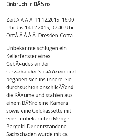
Einbruch in BÃ¼ro
Zeit:Â Â Â Â 11.12.2015, 16.00
Uhr bis 14.12.2015, 07.40 Uhr
Ort:Â Â Â Â Â Dresden-Cotta
Unbekannte schlugen ein
Kellerfenster eines
GebÃ¤udes an der
Cossebauder StraÃŸe ein und
begaben sich ins Innere. Sie
durchsuchten anschlieÃŸend
die RÃ¤ume und stahlen aus
einem BÃ¼ro eine Kamera
sowie eine Geldkassette mit
einer unbekannten Menge
Bargeld. Der entstandene
Sachschaden wurde mit ca.