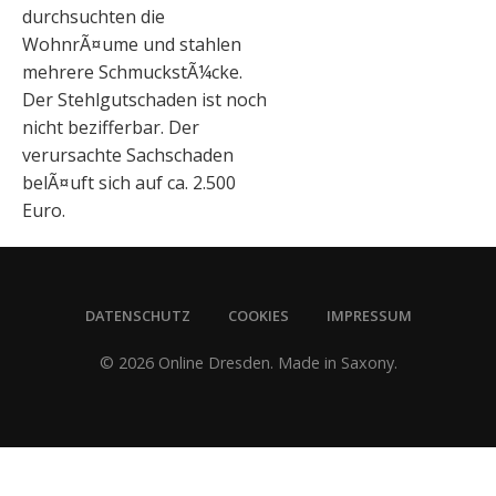
durchsuchten die
WohnrÃ¤ume und stahlen
mehrere SchmuckstÃ¼cke.
Der Stehlgutschaden ist noch
nicht bezifferbar. Der
verursachte Sachschaden
belÃ¤uft sich auf ca. 2.500
Euro.
DATENSCHUTZ
COOKIES
IMPRESSUM
© 2026 Online Dresden. Made in Saxony.