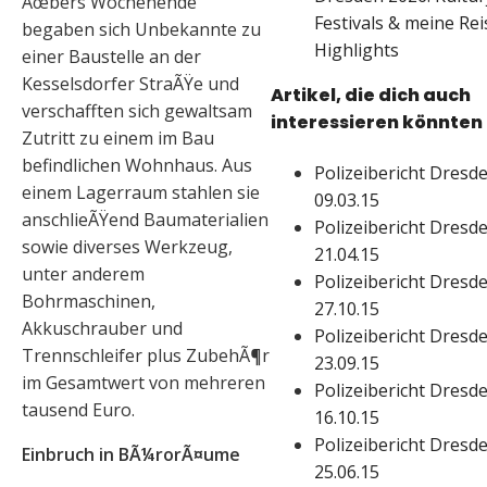
Ãœbers Wochenende
Festivals & meine Rei
begaben sich Unbekannte zu
Highlights
einer Baustelle an der
Kesselsdorfer StraÃŸe und
Artikel, die dich auch
verschafften sich gewaltsam
interessieren könnten
Zutritt zu einem im Bau
befindlichen Wohnhaus. Aus
Polizeibericht Dresde
einem Lagerraum stahlen sie
09.03.15
anschlieÃŸend Baumaterialien
Polizeibericht Dresde
sowie diverses Werkzeug,
21.04.15
unter anderem
Polizeibericht Dresde
Bohrmaschinen,
27.10.15
Akkuschrauber und
Polizeibericht Dresde
Trennschleifer plus ZubehÃ¶r
23.09.15
im Gesamtwert von mehreren
Polizeibericht Dresde
tausend Euro.
16.10.15
Polizeibericht Dresde
Einbruch in BÃ¼rorÃ¤ume
25.06.15