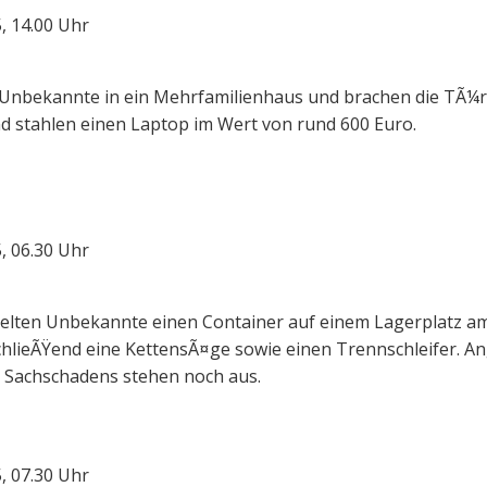
5, 14.00 Uhr
Unbekannte in ein Mehrfamilienhaus und brachen die TÃ¼r
 stahlen einen Laptop im Wert von rund 600 Euro.
5, 06.30 Uhr
lten Unbekannte einen Container auf einem Lagerplatz a
schlieÃŸend eine KettensÃ¤ge sowie einen Trennschleifer. 
 Sachschadens stehen noch aus.
5, 07.30 Uhr