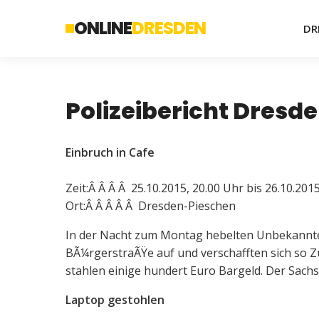
ONLINE
DRESDEN
DR
Polizeibericht Dresden
Einbruch in Cafe
Zeit:Â Â Â Â 25.10.2015, 20.00 Uhr bis 26.10.201
Ort:Â Â Â Â Â Dresden-Pieschen
In der Nacht zum Montag hebelten Unbekannte 
BÃ¼rgerstraÃŸe auf und verschafften sich so Zu
stahlen einige hundert Euro Bargeld. Der Sachs
Laptop gestohlen