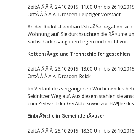
Zeit:Â Â Â Â 24.10.2015, 11.00 Uhr bis 26.10.201
Ort:Â Â Â Â Â Dresden-Leipziger Vorstadt
An der Rudolf-Leonhard-StraÃŸe begaben sich 
Wohnung auf. Sie durchsuchten die RÃ¤ume und
Sachschadensangaben liegen noch nicht vor.
KettensÃ¤ge und Trennschleifer gestohlen
Zeit:Â Â Â Â 23.10.2015, 13.00 Uhr bis 26.10.201
Ort:Â Â Â Â Â Dresden-Reick
Im Verlauf des vergangenen Wochenendes hebe
Seidnitzer Weg auf. Aus diesem stahlen sie an
zum Zeitwert der GerÃ¤te sowie zur HÃ¶he des
EinbrÃ¼che in GemeindehÃ¤user
Zeit:Â Â Â Â 25.10.2015, 18.30 Uhr bis 26.10.201