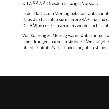
Ort:Â Â Â Â Â Dresden-Leipziger Vorstadt
In der Nacht zum Montag hebelten Unbekannte
Haus durchsuchten sie mehrere RÃ¤ume und das
Die HÃ¶he des Sachschadens wurde noch nicht b
Von Sonntag zu Montag waren Unbekannte auc
eingedrungen, nachdem sie eine TÃ¼r aufgehebe
offenbar nichts. Sachschadensangaben stehen 