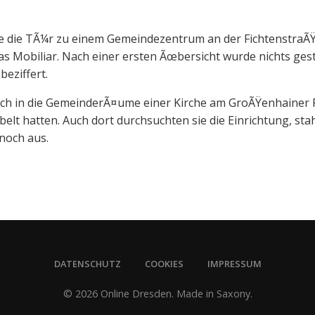
 die TÃ¼r zu einem Gemeindezentrum an der FichtenstraÃŸ
 Mobiliar. Nach einer ersten Ãœbersicht wurde nichts ges
eziffert.
h in die GemeinderÃ¤ume einer Kirche am GroÃŸenhainer P
lt hatten. Auch dort durchsuchten sie die Einrichtung, sta
noch aus.
DATENSCHUTZ
COOKIES
IMPRESSUM
© 2026 Online Dresden. Made in Saxony.