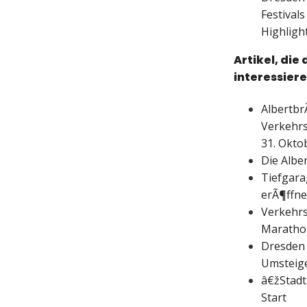
Festival
Highligh
Artikel, die
interessier
Albertbr
Verkehrs
31. Okto
Die Albe
Tiefgara
erÃ¶ffne
Verkehrs
Maratho
Dresden 
Umsteig
â€žStad
Start