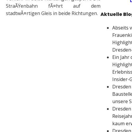
StraÃŸenbahn fÃ¤hrt auf dem
stadtwÃ¤rtigen Gleis in beide Richtungen.
Aktuelle Blo
Abseits 
Frauenki
Highligh
Dresden
Ein Jahr 
Highligh
Erlebnis
Insider-
Dresden 
Baustell
unsere S
Dresden 
Reisejahr
kaum er
Dresden 