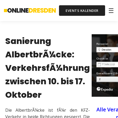
ONLINE
DRESDEN
☰
EVENTS KALENDER
Sanierung
AlbertbrÃ¼cke:
VerkehrsfÃ¼hrung
zwischen 10. bis 17.
Oktober
Alle Ver
Die AlbertbrÃ¼cke ist fÃ¼r den KFZ-
Verkehr in beide Richtungen gesperrt. Die