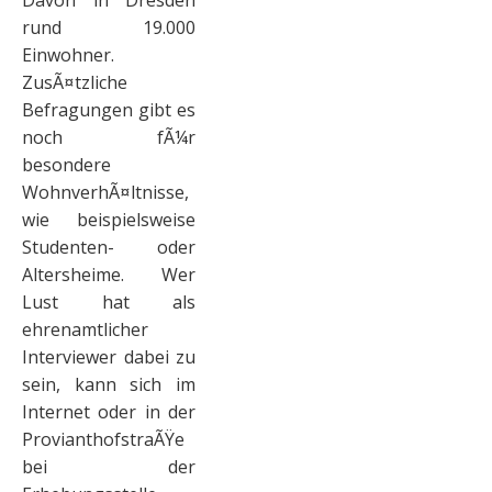
Davon in Dresden
rund 19.000
Einwohner.
ZusÃ¤tzliche
Befragungen gibt es
noch fÃ¼r
besondere
WohnverhÃ¤ltnisse,
wie beispielsweise
Studenten- oder
Altersheime. Wer
Lust hat als
ehrenamtlicher
Interviewer dabei zu
sein, kann sich im
Internet oder in der
ProvianthofstraÃŸe
bei der