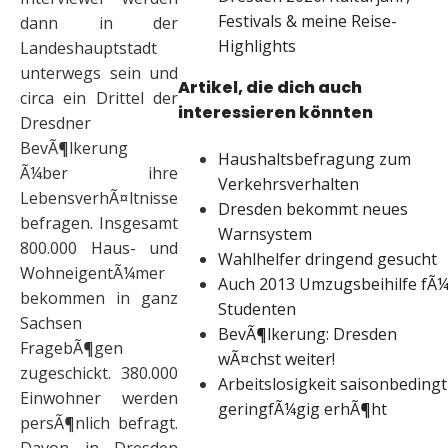
Festivals & meine Reise-
dann in der
Highlights
Landeshauptstadt
unterwegs sein und
Artikel, die dich auch
circa ein Drittel der
interessieren könnten
Dresdner
BevÃ¶lkerung
Haushaltsbefragung zum
Ã¼ber ihre
Verkehrsverhalten
LebensverhÃ¤ltnisse
Dresden bekommt neues
befragen. Insgesamt
Warnsystem
800.000 Haus- und
Wahlhelfer dringend gesucht
WohneigentÃ¼mer
Auch 2013 Umzugsbeihilfe fÃ¼
bekommen in ganz
Studenten
Sachsen
BevÃ¶lkerung: Dresden
FragebÃ¶gen
wÃ¤chst weiter!
zugeschickt. 380.000
Arbeitslosigkeit saisonbedingt
Einwohner werden
geringfÃ¼gig erhÃ¶ht
persÃ¶nlich befragt.