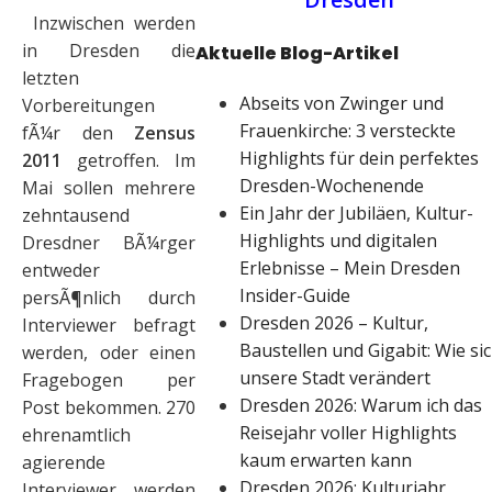
Inzwischen werden
in Dresden die
Aktuelle Blog-Artikel
letzten
Abseits von Zwinger und
Vorbereitungen
Frauenkirche: 3 versteckte
fÃ¼r den
Zensus
Highlights für dein perfektes
2011
getroffen. Im
Dresden-Wochenende
Mai sollen mehrere
Ein Jahr der Jubiläen, Kultur-
zehntausend
Highlights und digitalen
Dresdner BÃ¼rger
Erlebnisse – Mein Dresden
entweder
Insider-Guide
persÃ¶nlich durch
Dresden 2026 – Kultur,
Interviewer befragt
Baustellen und Gigabit: Wie si
werden, oder einen
unsere Stadt verändert
Fragebogen per
Dresden 2026: Warum ich das
Post bekommen. 270
Reisejahr voller Highlights
ehrenamtlich
kaum erwarten kann
agierende
Dresden 2026: Kulturjahr,
Interviewer werden