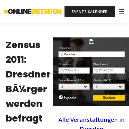
ONLINE
DRESDEN
☰
EVENTS KALENDER
Zensus
2011:
Dresdner
BÃ¼rger
werden
befragt
Alle Veranstaltungen in
Dresden