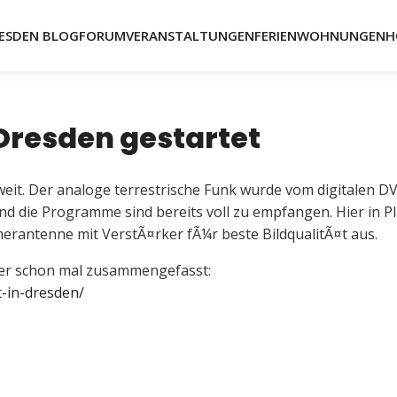
ESDEN BLOG
FORUM
VERANSTALTUNGEN
FERIENWOHNUNGEN
H
 Dresden gestartet
eit. Der analoge terrestrische Funk wurde vom digitalen D
nd die Programme sind bereits voll zu empfangen. Hier in P
erantenne mit VerstÃ¤rker fÃ¼r beste BildqualitÃ¤t aus.
¼her schon mal zusammengefasst:
t-in-dresden/