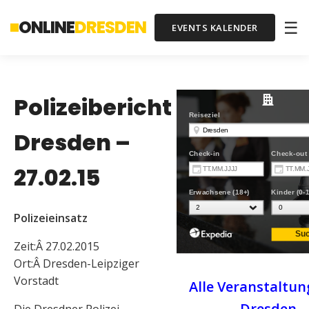
ONLINE
DRESDEN
☰
EVENTS KALENDER
Polizeibericht
Dresden –
27.02.15
Polizeieinsatz
Zeit:Â 27.02.2015
Ort:Â Dresden-Leipziger
Vorstadt
Alle Veranstaltun
Dresden