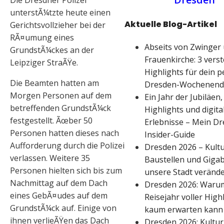
Die Dresdner Polizei
unterstÃ¼tzte heute einen
Aktuelle Blog-Artikel
Gerichtsvollzieher bei der
RÃ¤umung eines
Abseits von Zwinger
GrundstÃ¼ckes an der
Frauenkirche: 3 vers
Leipziger StraÃŸe.
Highlights für dein p
Die Beamten hatten am
Dresden-Wochenend
Morgen Personen auf dem
Ein Jahr der Jubiläen,
betreffenden GrundstÃ¼ck
Highlights und digita
festgestellt. Ãœber 50
Erlebnisse – Mein D
Personen hatten dieses nach
Insider-Guide
Aufforderung durch die Polizei
Dresden 2026 – Kultu
verlassen. Weitere 35
Baustellen und Gigabi
Personen hielten sich bis zum
unsere Stadt verände
Nachmittag auf dem Dach
Dresden 2026: Warum
eines GebÃ¤udes auf dem
Reisejahr voller High
GrundstÃ¼ck auf. Einige von
kaum erwarten kann
ihnen verlieÃŸen das Dach
Dresden 2026: Kultur