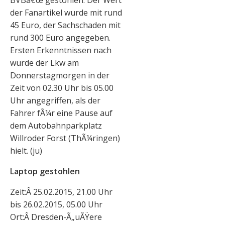
BVBâ€œ gestohlen. Der Wert
der Fanartikel wurde mit rund
45 Euro, der Sachschaden mit
rund 300 Euro angegeben.
Ersten Erkenntnissen nach
wurde der Lkw am
Donnerstagmorgen in der
Zeit von 02.30 Uhr bis 05.00
Uhr angegriffen, als der
Fahrer fÃ¼r eine Pause auf
dem Autobahnparkplatz
Willroder Forst (ThÃ¼ringen)
hielt. (ju)
Laptop gestohlen
Zeit:Â 25.02.2015, 21.00 Uhr
bis 26.02.2015, 05.00 Uhr
Ort:Â Dresden-Ã„uÃŸere