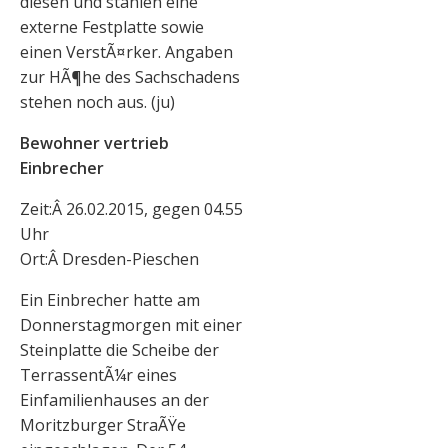
diesen und stahlen eine
externe Festplatte sowie
einen VerstÃ¤rker. Angaben
zur HÃ¶he des Sachschadens
stehen noch aus. (ju)
Bewohner vertrieb
Einbrecher
Zeit:Â 26.02.2015, gegen 04.55
Uhr
Ort:Â Dresden-Pieschen
Ein Einbrecher hatte am
Donnerstagmorgen mit einer
Steinplatte die Scheibe der
TerrassentÃ¼r eines
Einfamilienhauses an der
Moritzburger StraÃŸe