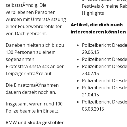
selbststÃ¤ndig. Die
Festivals & meine Rei
verbliebenen Personen
Highlights
wurden mit UnterstÃ¼tzung
Artikel, die dich auch
einer Feuerwehrdrehleiter
interessieren könnten
von Dach gebracht.
Polizeibericht Dresde
Daneben hielten sich bis zu
29.06.15
130 Personen zu einem
Polizeibericht Dresde
sogenannten
Polizeibericht Dresde
ProtestfrÃ¼hstÃ¼ck an der
23.07.15
Leipziger StraÃŸe auf.
Polizeibericht Dresde
Die EinsatzmaÃŸnahmen
Polizeibericht Dresde
dauern derzeit noch an.
21.04.15
Polizeibericht Dresde
Insgesamt waren rund 100
05.03.2015
Polizeibeamte im Einsatz.
BMW und Skoda gestohlen