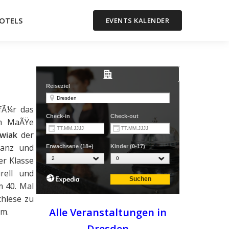
OTELS
EVENTS KALENDER
fÃ¼r das
rem MaÃŸe
wiak
der
ranz und
er Klasse
rell und
m 40. Mal
chlese zu
Alle Veranstaltungen in
mm.
Dresden