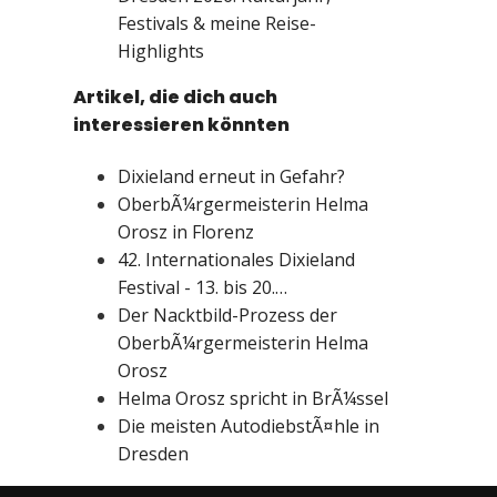
Festivals & meine Reise-
Highlights
Artikel, die dich auch
interessieren könnten
Dixieland erneut in Gefahr?
OberbÃ¼rgermeisterin Helma
Orosz in Florenz
42. Internationales Dixieland
Festival - 13. bis 20.…
Der Nacktbild-Prozess der
OberbÃ¼rgermeisterin Helma
Orosz
Helma Orosz spricht in BrÃ¼ssel
Die meisten AutodiebstÃ¤hle in
Dresden