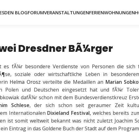
ESDEN BLOG
FORUM
VERANSTALTUNGEN
FERIENWOHNUNGEN
H
zwei Dresdner BÃ¼rger
t es fÃ¼r besondere Verdienste von Personen die sich 
eligiÃ¶se, soziale oder wirtschaftliche Leben in besonde
erin
Helma Orosz
verteilte die Medaillen an
Marian Sobko
n Polen und Deutschen eingesetzt hat und fÃ¼r Tole
obkowiak dafÃ¼r schon mit dem Bundesverdienstkreuz Erst
him Schlese
, der sich schon seit geraumer Zeit kultu
 dem Internationalen
Dixieland Festival,
welches bereits zu
den ist somit weltweit bekannt was nicht zuletzt Joachim S
 ein Eintrag in das Goldene Buch der Stadt auf dem Progra