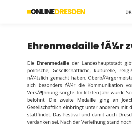
ONLINE
DRESDEN
DR
Ehrenmedaille fÃ¼r 
Die
Ehrenmedaille
der Landeshauptstadt gib
politische, Gesellschaftliche, kulturelle, r
nÃ¼tzlich gemacht haben. OberbÃ¼rgermeist
sich besonders fÃ¼r die Kommunikation vo
VersÃ¶hnung sorgte. Im letzten Jahr wurde S
belohnt. Die zweite Medaille ging an
Joac
Gesellschaftlich einbringt unter anderem mit
stattfindet. Das Festival und damit auch Dres
verdanken sei. Nach der Verleihung stand noch